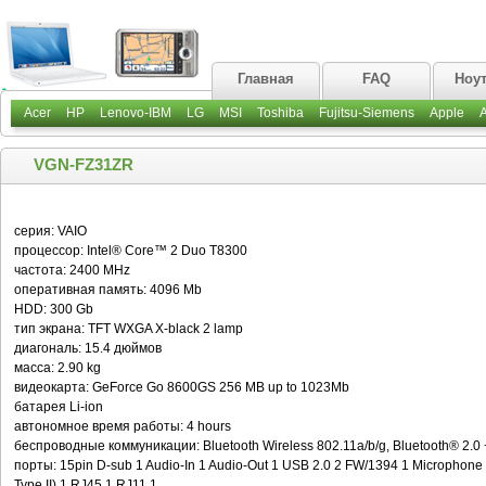
Главная
FAQ
Ноу
Acer
HP
Lenovo-IBM
LG
MSI
Toshiba
Fujitsu-Siemens
Apple
VGN-FZ31ZR
серия: VAIO
процессор: Intel® Core™ 2 Duo T8300
частота: 2400 MHz
оперативная память: 4096 Mb
HDD: 300 Gb
тип экрана: TFT WXGA X-black 2 lamp
диагональ: 15.4 дюймов
масса: 2.90 kg
видеокарта: GeForce Go 8600GS 256 MB up to 1023Mb
батарея Li-ion
автономное время работы: 4 hours
беспроводные коммуникации: Bluetooth Wireless 802.11a/b/g, Bluetooth® 2.0
порты: 15pin D-sub 1 Audio-In 1 Audio-Out 1 USB 2.0 2 FW/1394 1 Microphone 1
Type II) 1 RJ45 1 RJ11 1