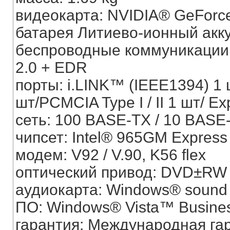
видеокарта: NVIDIA® GeForc
батарея Литиево-ионный акк
беспроводные коммуникации: 8
2.0 + EDR
порты: i.LINK™ (IEEE1394) 1 
шт/PCMCIA Type I / II 1 шт/ E
сеть: 100 BASE-TX / 10 BASE
чипсет: Intel® 965GM Express
модем: V92 / V.90, K56 flex
оптический привод: DVD±RW
аудиокарта: Windows® sound 
ПО: Windows® Vista™ Busine
гарантия: Международная гар