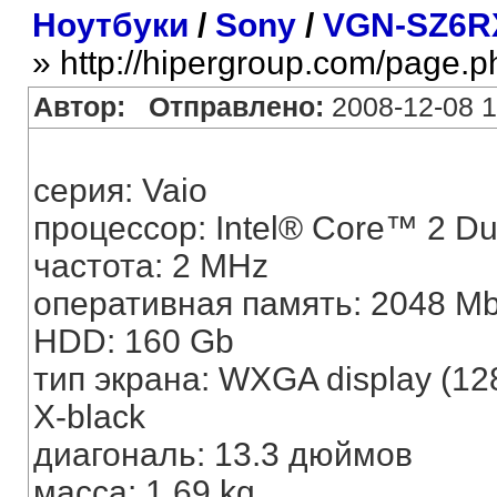
Ноутбуки
/
Sony
/
VGN-SZ6R
» http://hipergroup.com/page.
Автор:
Отправлено:
2008-12-08 1
серия: Vaio
процессор: Intel® Core™ 2 D
частота: 2 MHz
оперативная память: 2048 M
HDD: 160 Gb
тип экрана: WXGA display (1
X-black
диагональ: 13.3 дюймов
масса: 1.69 kg