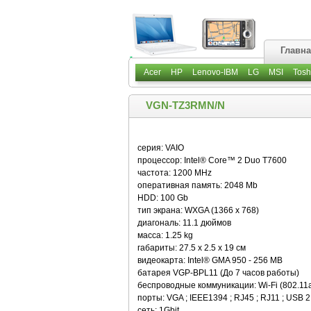
Главн
Acer
HP
Lenovo-IBM
LG
MSI
Tosh
VGN-TZ3RMN/N
серия: VAIO
процессор: Intel® Core™ 2 Duo T7600
частота: 1200 MHz
оперативная память: 2048 Mb
HDD: 100 Gb
тип экрана: WXGA (1366 x 768)
диагональ: 11.1 дюймов
масса: 1.25 kg
габариты: 27.5 x 2.5 x 19 см
видеокарта: Intel® GMA 950 - 256 MB
батарея VGP-BPL11 (До 7 часов работы)
беспроводные коммуникации: Wi-Fi (802.11a/
порты: VGA ; IEEE1394 ; RJ45 ; RJ11 ; USB 2.0 
сеть: 1Gbit