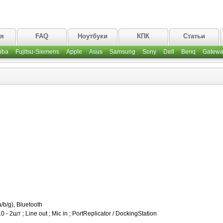
ая
FAQ
Ноутбуки
КПК
Статьи
iba
Fujitsu-Siemens
Apple
Asus
Samsung
Sony
Dell
Benq
Gatewa
b/g), Bluetooth
- 2шт ; Line out ; Mic in ; PortReplicator / DockingStation