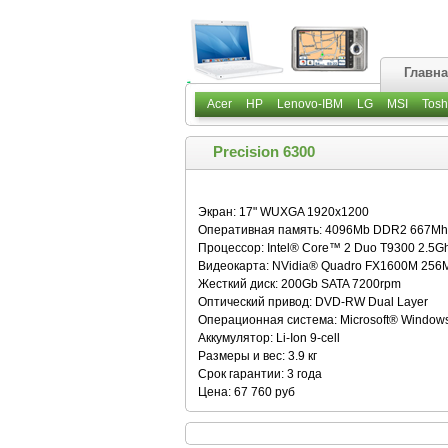
Главн
Acer
HP
Lenovo-IBM
LG
MSI
Tosh
Precision 6300
Экран: 17" WUXGA 1920x1200
Оперативная память: 4096Mb DDR2 667Mh
Процессор: Intel® Core™ 2 Duo T9300 2.5G
Видеокарта: NVidia® Quadro FX1600M 256
Жесткий диск: 200Gb SATA 7200rpm
Оптический привод: DVD-RW Dual Layer
Операционная система: Microsoft® Window
Аккумулятор: Li-Ion 9-cell
Размеры и вес: 3.9 кг
Срок гарантии: 3 года
Цена: 67 760 руб