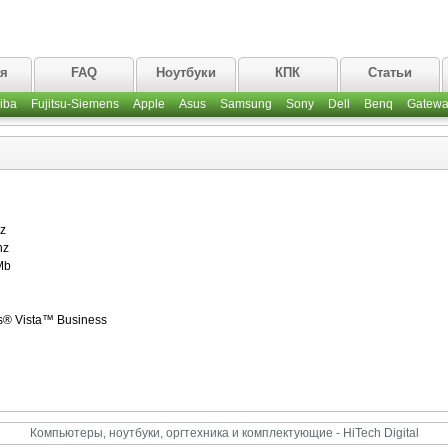
ая
FAQ
Ноутбуки
КПК
Статьи
iba
Fujitsu-Siemens
Apple
Asus
Samsung
Sony
Dell
Benq
Gatewa
z
hz
Mb
s® Vista™ Business
Компьютеры, ноутбуки, оргтехника и комплектующие - HiTech Digital