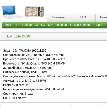
Главная
FAQ
Ноу
Acer
HP
Lenovo-IBM
LG
MSI
Toshiba
Fujitsu-Siemens
Apple
Latitude D830
Экран: 15.4" WUXGA 1920x1200
Оперативная память: 4096Mb DDR2 667Mhz
Процессор: Intel® Core™ 2 Duo T8300 2.4Ghz
Видеокарта: NVidia Quadro NVS 140M 256Mb
Жесткий диск: 160Gb SATA 5400rpm
Оптический привод: DVD+ / -RW
Операционная система: Microsoft® Windows® Vista™ Business / Microsoft® 
Аккумулятор: Li-Ion 9-cell 85WHr
Размеры и вес: 3кг
Беспроводные коммуникации: Wi-Fi, Bluetooth
Срок гарантии: 3 года
Цена: 45 170 руб