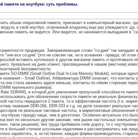
й памяти на ноутбуке: суть проблемы.
чить объем оперативной памяти, приезжает в компьютерный магазин, г
 модуль в свой ноутбук, огорченный владелец еще раз убеждается: да, ж
бавочная память не видится. Или видится, но начинаются выпадания в "си
грамотности продавцов. Завораживающее слово "со-дим" так западает в г
что "они все со-дим" (это не совсем так, но в основном - правда; об это
просьбой вставить купленную в другом магазине память и протягивали о
еднего: буквально на днях клиент, просвященный в нашем (местном) изв
пьютерной безграмотности.
яти SO-DIMM (Small Outline Dual In-Line Memory Module), которые иден
и названия – Small Outline). Аббревиатура DIMM означает, что контакты
ста она стала занимать вдвое меньше, контакты по обеим сторонам перес
 SIMM маленького размера).
ate SDRAM), в которой для увеличения пропускной способности памяти 
 использовать для обозначения скорости памяти не реальную физическую 
ой частоты передаются 2 пакета, то и эффективная частота (т.е. марке
этому названия DDR-266, DDR-333 и т.д. на деле означают реальную част
ессоров не реальные тактовые частоты, а маркетинговые обозначения 
оутбуках гораздо чаще, чем в десктопах. Особенно актуально это было
мена жил по несколько другим законам, чем рынок настольных компьюте
нно, такое решение), без труда пробивали себе дорогу, то с ноутбукам
были в большей степени штучными изделиями и рассматривались как пре
лохо заработать, и, естественно, каждая фирма-производитель старалас