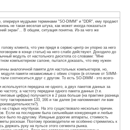
де, оперируя мудрыми терминами "SO-DIMM" и "DDR", ему продают
изнь не такая веселая штука, как может иногда показаться
ний экран"... В общем, ситуация понятна. Из-за чего же
олову клиента, что уже придя в сервис-центр он упорно за него
м поговорим в конце статьи) на него слабо действуют. Доходило до
бычный модуль от настольного десктопа со словами: "Мне
естном компьютерном салоне, пытался доказать, что ему нужен
тичны аналогичной памяти для настольных компьютеров, но,
 у модуля памяти независимые с обеих сторон (в отличие от SIMM-
тали соотноситься друг с другом. То есть SO-DIMM - это всего-
используется передача не одного, а двух пакетов данных за
частоту, а частоту передачи одного пакета данных (т.е.
тинговые цифры) получается в 2 раза больше (на практике разница
оту тактирования 133, 166 и так далее (не напомиинает ли вам
производительности?).
 на старых ноутбуках. На это существовало несколько причин.
ров. Если на последнем была сильнейшая конкуренция и любые
и все было по-другому. Изящные дорогие аппараты, стоимость
дметы роскоши. Поэтому производители не особенно стремились к
ь держать руку на пульсе этого сегмента рынка.