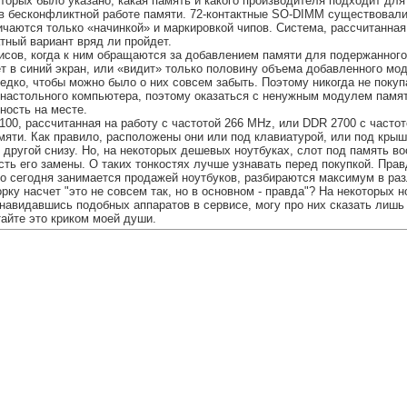
орых было указано, какая память и какого производителя подходит для 
в бесконфликтной работе памяти. 72-контактные SO-DIMM существовали к
ичаются только «начинкой» и маркировкой чипов. Система, рассчитанная
тный вариант вряд ли пройдет.
исов, когда к ним обращаются за добавлением памяти для подержанного
ет в синий экран, или «видит» только половину объема добавленного мо
редко, чтобы можно было о них совсем забыть. Поэтому никогда не поку
я настольного компьютера, поэтому оказаться с ненужным модулем памят
ность на месте.
00, рассчитанная на работу с частотой 266 MHz, или DDR 2700 с часто
яти. Как правило, расположены они или под клавиатурой, или под кры
 другой снизу. Но, на некоторых дешевых ноутбуках, слот под память во
ть его замены. О таких тонкостях лучше узнавать перед покупкой. Прав
кто сегодня занимается продажей ноутбуков, разбираются максимум в ра
ворку насчет "это не совсем так, но в основном - правда"? На некоторы
авидавшись подобных аппаратов в сервисе, могу про них сказать лишь о
тайте это криком моей души.