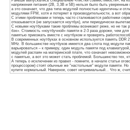
Раньше выпускались специальные «листки совместимости», на кот
напряжения питания (2В, 3,3В и 5В) нельзя было быть уверенным 
а это означает, что два типа модулей полностью идентичны и отл
модулями FPM, хотя и потеряет в производительности, а вот обра
С этими проблемами и теперь часто сталкиваются работники серв
отказывается (не запускается ноутбук), или периодически вылета
С новыми ноутбуками такие проблемы возникают реже, но не так 
бэк». Стоимость «ноутбучной» памяти в 2-3 раза дороже, чем дл
памятью приезжать вместе с ноутбуком и проверять работоспособ
В современных ноутбуках в основном используется память DDR 21
MHz. В большинстве ноутбуков имеется два слота под модули пам
варьироваться – к примеру, один модуль памяти под клавиатурой,
модулей распаян на материнской плате, что означает невозможнос
с памятью, а вот это может стать проблемой. Большинство тех, 
А теперь о исключении из правил - помните, в начале статьи ого
процессором) стоят обычные же "настольные" модули памяти. Но н
купите нормальный. Наверное, совет нетривиальный... Что ж, счи