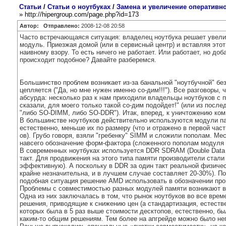
Статьи
/
Статьи о ноутбуках
/
Замена и увеличение оперативно
» http://hipergroup.com/page.php?id=173
Автор:
Отправлено:
2008-12-08 20:58
Часто встречающаяся ситуация: владелец ноутбука решает увели
модуль. Приезжая домой (или в сервисный центр) и вставляя этот
наивному взору. То есть ничего не работает. Или работает, но до
происходит подобное? Давайте разберемся.
Большинство проблем возникает из-за банальной "ноутбучной" без
цепляется ("Да, но мне нужен именно со-дим!!!"). Все разговоры, 
абсурда: несколько раз к нам приходили владельцы ноутбуков с 
сказали, для моего только такой со-дим подойдет!" (или из посл
"либо SO-DIMM, либо SO-DDR"). Итак, вперед, к уничтожению ком
В большинстве ноутбуков действительно используются модули пам
естественно, меньше их по размеру (что и отражено в первой част
ов). Грубо говоря, взяли "гребенку" SIMM и сложили пополам. Ме
навсего обозначение форм-фактора (сложенного пополам модуля
В современных ноутбуках используется DDR SDRAM (Double Data R
такт. Для продвижения на этого типа памяти производители стали
эффективную). А поскольку в DDR за один такт реальной физическ
крайне незначительна, и в лучшем случае составляет 20-30%). По
подобная ситуация решение AMD использовать в обозначении проц
Проблемы с совместимостью разных модулей памяти возникают в н
Одна из них заключалась в том, что рынок ноутбуков во все вре
решения, приводящие к снижению цен (а стандартизация, естестве
которых была в 5 раз выше стоимости десктопов, естественно, 
каким-то общим решениям. Тем более на апгрейде можно было неп