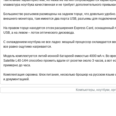
тактильные характеристики, но нажатие на них сопровождается характерн
клавиатура ноутбука качественная и не требует дополнительного привыка
Большинство разъемов размещены на заднем торце, что довольно удобно
внешнего монитора, там имеются два порта USB, разъемы для подключения
На правом торце находятся отсек расширения Express Card, оснащенный 
USB, а на левом – лоток оптического дисковода.
С охлаждением ноутбука не все ладно: мощный процессор охлаждается ве
все равно ощутимо нагревается.
Модель комплектуется литий-ионной батареей емкостью 4000 мА-ч. Во вр
Satellite L40-14H способно прожить вдали от розетки около 3 часов, а вот 
примерно до часа.
Комплектация скромна: блок питания, несколько брошюр на русском языке
и документацией.
Компьютеры, ноутбуки, орг