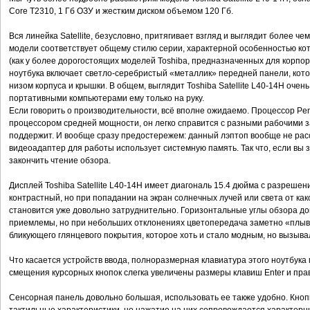
Core Т2310, 1 Гб ОЗУ и жестким диском объемом 120 Гб.
Вся линейка Satellite, безусловно, притягивает взгляд и выглядит более 
модели соответствует общему стилю серии, характерной особенностью к
(как у более дорогостоящих моделей Toshiba, предназначенных для корпор
ноутбука включает светло-серебристый «металлик» передней панели, кот
низом корпуса и крышки. В общем, выглядит Toshiba Satellite L40-14H очен
портативными компьютерами ему только на руку.
Если говорить о производительности, всё вполне ожидаемо. Процессор Pen
процессором средней мощности, он легко справится с разными рабочими з
поддержит. И вообще сразу предостережем: данный лэптоп вообще не расс
видеоадаптер для работы использует системную память. Так что, если вы 
закончить чтение обзора.
Дисплей Toshiba Satellite L40-14H имеет диагональ 15.4 дюйма с разрешен
контрастный, но при попадании на экран солнечных лучей или света от как
становится уже довольно затруднительно. Горизонтальные углы обзора до
приемлемы, но при небольших отклонениях цветопередача заметно «плывет
бликующего глянцевого покрытия, которое хоть и стало модным, но вызыв
Что касается устройств ввода, полноразмерная клавиатура этого ноутбука 
смещения курсорных кнопок слегка увеличены размеры клавиш Enter и право
Сенсорная панель довольно большая, использовать ее также удобно. Кно