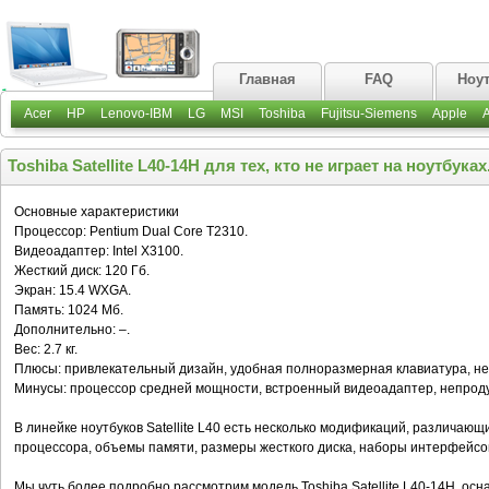
Главная
FAQ
Ноу
Acer
HP
Lenovo-IBM
LG
MSI
Toshiba
Fujitsu-Siemens
Apple
Toshiba Satellite L40-14H для тех, кто не играет на ноутбуках
Основные характеристики
Процессор: Pentium Dual Core Т2310.
Видеоадаптер: Intel X3100.
Жесткий диск: 120 Гб.
Экран: 15.4 WXGA.
Память: 1024 Мб.
Дополнительно: –.
Вес: 2.7 кг.
Плюсы: привлекательный дизайн, удобная полноразмерная клавиатура, не
Минусы: процессор средней мощности, встроенный видеоадаптер, непрод
В линейке ноутбуков Satellite L40 есть несколько модификаций, различаю
процессора, объемы памяти, размеры жесткого диска, наборы интерфейсов
Мы чуть более подробно рассмотрим модель Toshiba Satellite L40-14H, ос