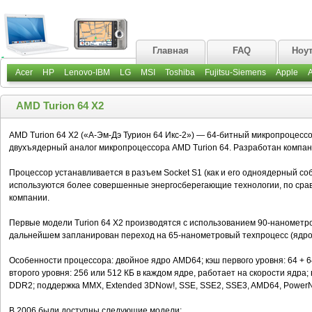
Главная
FAQ
Ноу
Acer
HP
Lenovo-IBM
LG
MSI
Toshiba
Fujitsu-Siemens
Apple
AMD Turion 64 X2
AMD Turion 64 X2 («А-Эм-Дэ Турион 64 Икс-2») — 64-битный микропроцессо
двухъядерный аналог микропроцессора AMD Turion 64. Разработан компан
Процессор устанавливается в разъем Socket S1 (как и его одноядерный соб
используются более совершенные энергосберегающие технологии, по ср
компании.
Первые модели Turion 64 X2 производятся с использованием 90-нанометров
дальнейшем запланирован переход на 65-нанометровый техпроцесс (ядро T
Особенности процессора: двойное ядро AMD64; кэш первого уровня: 64 + 64
второго уровня: 256 или 512 КБ в каждом ядре, работает на скорости ядр
DDR2; поддержка MMX, Extended 3DNow!, SSE, SSE2, SSE3, AMD64, PowerNow
В 2006 были доступны следующие модели: