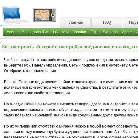
Главная
FAQ
Ноу
Acer
HP
Lenovo-IBM
LG
MSI
Toshiba
Fujitsu-Siemens
Apple
Как настроить Интернет: настройка соединения и выход в с
Чтобы приступить к настройкам соединения, нужно предварительно открыт
выберите Пуск, Панель управления, Сеть и подключения к Интернету, Сет
Отобразить все подключения.
В папке Сетевые подключения найдите значок нужного соединения и щелк
появившемся контекстном меню выберите Свойства. В результате этих не
диалоговое окно свойств соединения.
На вкладке Общие вы можете изменить телефон дозвона в Интернет, а та
подключении вывести значок в области задач говорит о том, что в случае 
задач появится небольшой значок в виде соединенных друг с другом монит
По их миганию или отсутствию мигания можно в любой момент определить,
данными между вашим ноутбуком и удаленным компьютером. А то бывает, 
передаваться не могут и страницы не открываются. В этом случае необход