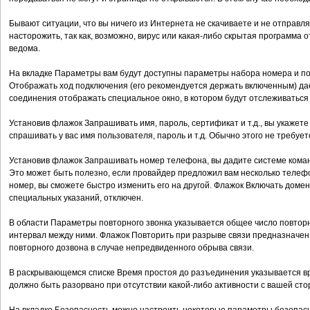
Бывают ситуации, что вы ничего из Интернета не скачиваете и не отправляе
насторожить, так как, возможно, вирус или какая-либо скрытая программа
ведома.
На вкладке Параметры вам будут доступны параметры набора номера и по
Отображать ход подключения (его рекомендуется держать включенным) дае
соединения отображать специальное окно, в котором будут отслеживаться 
Установив флажок Запрашивать имя, пароль, сертификат и т.д., вы укажет
спрашивать у вас имя пользователя, пароль и т.д. Обычно этого не требует
Установив флажок Запрашивать номер телефона, вы дадите системе кома
Это может быть полезно, если провайдер предложил вам несколько телефон
номер, вы сможете быстро изменить его на другой. Флажок Включать домен 
специальных указаний, отключен.
В области Параметры повторного звонка указывается общее число повтор
интервал между ними. Флажок Повторить при разрыве связи предназначен
повторного дозвона в случае непредвиденного обрыва связи.
В раскрывающемся списке Время простоя до разъединения указывается вр
должно быть разорвано при отсутствии какой-либо активности с вашей сто