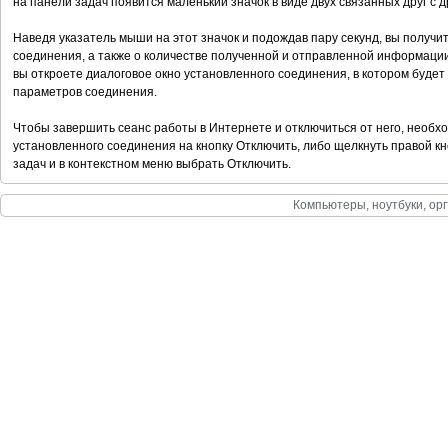
на панели задач появится маленький значок в виде двух связанных друг с 
Наведя указатель мыши на этот значок и подождав пару секунд, вы получи
соединения, а также о количестве полученной и отправленной информации
вы откроете диалоговое окно установленного соединения, в котором буде
параметров соединения.
Чтобы завершить сеанс работы в Интернете и отключиться от него, необхо
установленного соединения на кнопку Отключить, либо щелкнуть правой к
задач и в контекстном меню выбрать Отключить.
Компьютеры, ноутбуки, орг