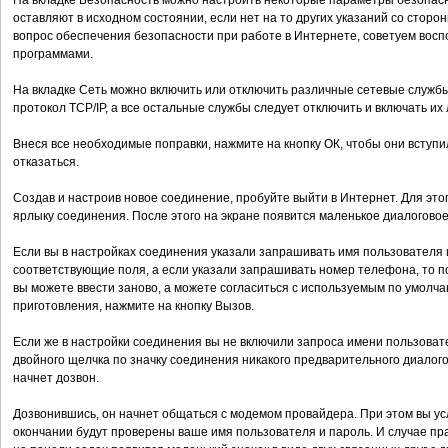
На вкладке Безопасность можно настроить некоторые параметры безопасн
оставляют в исходном состоянии, если нет на то других указаний со сторо
вопрос обеспечения безопасности при работе в Интернете, советуем вос
программами.
На вкладке Сеть можно включить или отключить различные сетевые службы
протокол TCP/IP, а все остальные службы следует отключить и включать их
Внеся все необходимые поправки, нажмите на кнопку ОК, чтобы они вступил
отказаться.
Создав и настроив новое соединение, пробуйте выйти в Интернет. Для эт
ярлыку соединения. После этого на экране появится маленькое диалоговое 
Если вы в настройках соединения указали запрашивать имя пользователя 
соответствующие поля, а если указали запрашивать номер телефона, то 
вы можете ввести заново, а можете согласиться с используемым по умолчан
приготовления, нажмите на кнопку Вызов.
Если же в настройки соединения вы не включили запроса имени пользоват
двойного щелчка по значку соединения никакого предварительного диалогов
начнет дозвон.
Дозвонившись, он начнет общаться с модемом провайдера. При этом вы у
окончании будут проверены ваше имя пользователя и пароль. И случае пра