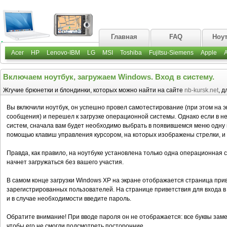
Главная
FAQ
Ноу
Acer
HP
Lenovo-IBM
LG
MSI
Toshiba
Fujitsu-Siemens
Apple
Включаем ноутбук, загружаем Windows. Вход в систему.
Жгучие брюнетки и блондинки, которых можно найти на сайте
nb-kursk.net
, 
Вы включили ноутбук, он успешно провел самотестирование (при этом на 
сообщения) и перешел к загрузке операционной системы. Однако если в н
систем, сначала вам будет необходимо выбрать в появившемся меню одну и
помощью клавиш управления курсором, на которых изображены стрелки, и 
Правда, как правило, на ноутбуке установлена только одна операционная с
начнет загружаться без вашего участия.
В самом конце загрузки Windows ХР на экране отображается страница при
зарегистрированных пользователей. На странице приветствия для входа 
и в случае необходимости введите пароль.
Обратите внимание! При вводе пароля он не отображается: все буквы заме
чтобы его не смогли подсмотреть посторонние.