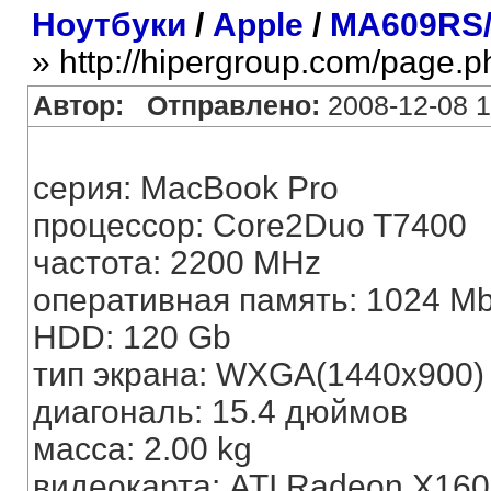
Ноутбуки
/
Apple
/
MA609RS
» http://hipergroup.com/page.
Автор:
Отправлено:
2008-12-08 1
серия: MacBook Pro
процессор: Core2Duo T7400
частота: 2200 MHz
оперативная память: 1024 M
HDD: 120 Gb
тип экрана: WXGA(1440x900)
диагональ: 15.4 дюймов
масса: 2.00 kg
видеокарта: ATI Radeon X16