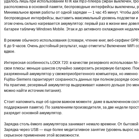
удалось лишь при использовании КПК как mp3-плеера (экран выключен, гр
расположена в основной памяти, беспроводные интерфейсы выключены, р
Минимальное время работы от одной зарядки — 1 час 45 минут. Чтобы доби
беспроводные интерфейсы, выставить максимальный уровень подсветки и с
этом очень сильно нагревается аккумулятор: первый раз в жизни мне дов
батареи табличку Windows Mobile. Этак и до активного охлаждения недалеко
В режиме обычного использования (словари, чтение книг, веб-серфинг GPRS 
6 до 9 часов. Очень достойный результат, надо отметить! Включение WiFi
вдвое.
Интересная особенность LOOX 720: в качестве резервного использован Ni
свои плюсы: меньше шансов случайно заморозить резервную батарею. По
разряженный аккумулятор у свежеприобретенного компьютера, но именно в 
Fujitsu-Siemens гарантирует сохранность данных при полном разряде основ
На практике, резервный аккумулятор выдерживает намного дольше (по мень
можно найти источник питания).
Стоит напомнить еще об одном важном моменте: даже в выключенном сост
поддержания памяти). По заявлениям производителя, за две недели прос
разрядит основной аккумулятор.
Зарядка столь ёмкого аккумулятора занимает немало времени. От бытовой э
Зарядка через USB — еще более медитативное занятие (уровень вырос на 
серьезное применение этой возможности.