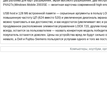
Два разъема для карт расширения, экран высокого разрешения, два беспро
PXA27x,Windows Mobile 2003SE — визитная карточка современной high-en
USB host и 128 Мб встроенной памяти — серьезные аргументы в пользу LO
повышенную частоту ЦП (624 вместо 520) и увеличенную диагональ экрана (
можно трактовать и как достоинство, и как недостаток (увеличивает вес и 
продуманное расположение элементов управления LOOX 720, другим понра
всегда, остается за пользователем — назвать конкретную модель победит
покупатель останется доволен. Цены на устройства вряд ли будут сильно 
немало, а Dell и Fujitsu-Siemens пользуются услугами одного и того же пос
Компьютеры, ноутбуки, орг