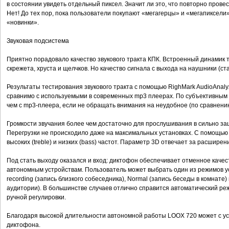
в состоянии увидеть отдельный пиксел. Значит ли это, что повторно прове
Нет! До тех пор, пока пользователи покупают «мегагерцы» и «мегапиксели
«новинки».
Звуковая подсистема
Приятно порадовало качество звукового тракта КПК. Встроенный динамик
скрежета, хруста и щелчков. Но качество сигнала с выхода на наушники (ст
Результаты тестирования звукового тракта с помощью RighMark AudioAnaly
сравнимо с используемыми в современных mp3 плеерах. По субъективным 
чем с mp3-плеера, если не обращать внимания на неудобное (по сравнени
Громкости звучания более чем достаточно для прослушивания в сильно за
Перегрузки не происходило даже на максимальных установках. С помощью
высоких (treble) и низких (bass) частот. Параметр 3D отвечает за расшире
Под стать выходу оказался и вход: диктофон обеспечивает отменное качес
автономным устройствам. Пользователь может выбрать один из режимов ус
recording (запись близкого собеседника), Normal (запись беседы в комнате) 
аудитории). В большинстве случаев отлично справится автоматический ре
ручной регулировки.
Благодаря высокой длительности автономной работы LOOX 720 может с у
диктофона.