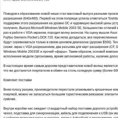
Поводом к образованию новой ниши стал массовый выпуск разными произ
разрешения (640x480). Первой на этом поприще успела отметиться Toshiba
поддержки этого разрешения на уровне ОС и чудовищно высокой цены уст
получило. Выпуск Microsoft Windows Mobile 2003 SE, большинство отличий
раз в работе с VGA-экраном, породил волну анонсов. На сцену вышли Asus M
Fujitsu-Siemens Pocket LOOX 720. Как легко догадаться, все перечисленн
будут соревноваться только в своем ценовом диапазоне (дороже $500). Те
схожи: экран с VGA-разрешением, два разъема для карт расширения (CF, SD
Windows Mobile 2003SE и прочий «фарш». Таким образом, основой компани
исполнения модели (эргономика, время автономной работы, наличие допол
В настоящее время самым дорогим представителем новой волны является F
что же достанется покупателю в обмен на столь солидную сумму (более 60
Комплект поставки
Вняв голосу разума, производители перестали упаковывать крошечные ком
покупкой, можно не запасаться большим туристическим рюкзаком: элегант
сумочке.
Внутри коробки нас ожидает стандартный набор поставки дорогого устройст
чехол, подставка для синхронизации, кабель для подключения к USB (он ж