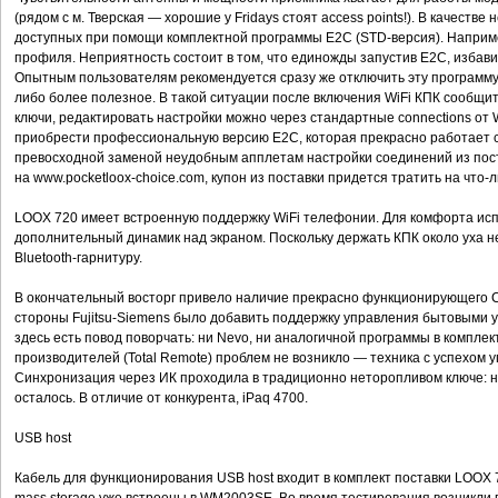
(рядом с м. Тверская — хорошие у Fridays стоят access points!). В качеств
доступных при помощи комплектной программы E2C (STD-версия). Наприме
профиля. Неприятность состоит в том, что единожды запустив E2C, избавит
Опытным пользователям рекомендуется сразу же отключить эту программу, 
либо более полезное. В такой ситуации после включения WiFi КПК сообщи
ключи, редактировать настройки можно через стандартные connections от
приобрести профессиональную версию E2C, которая прекрасно работает с
превосходной заменой неудобным апплетам настройки соединений из пос
на www.pocketloox-choice.com, купон из поставки придется тратить на что-л
LOOX 720 имеет встроенную поддержку WiFi телефонии. Для комфорта ис
дополнительный динамик над экраном. Поскольку держать КПК около уха н
Bluetooth-гарнитуру.
В окончательный восторг привело наличие прекрасно функционирующего C
стороны Fujitsu-Siemens было добавить поддержку управления бытовыми 
здесь есть повод поворчать: ни Nevo, ни аналогичной программы в компле
производителей (Total Remote) проблем не возникло — техника с успехом у
Синхронизация через ИК проходила в традиционно неторопливом ключе: на 
осталось. В отличие от конкурента, iPaq 4700.
USB host
Кабель для функционирования USB host входит в комплект поставки LOOX 