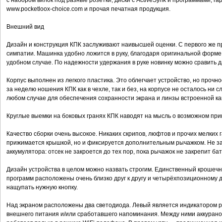
с набором вилок под разные розетки, диски с ActiveSynk и программами, га
www.pocketloox-choice.com и прочая печатная продукция.
Внешний вид
Дизайн и конструкция КПК заслуживают наивысшей оценки. С первого же 
симпатии. Машинка удобно ложится в руку, благодаря оригинальной форме
удобном случае. По надежности удержания в руке новинку можно сравить д
Корпус выполнен из легкого пластика. Это облегчает устройство, но прочно
за неделю ношения КПК как в чехле, так и без, на корпусе не осталось ни 
любом случае для обеспечения сохранности экрана и линзы встроенной к
Круглые выемки на боковых гранях КПК наводят на мысль о возможном при
Качество сборки очень высокое. Никаких скрипов, люфтов и прочих мелких г
прижимается крышкой, но и фиксируется дополнительным рычажком. Не за
аккумулятора: отсек не закроется до тех пор, пока рычажок не закрепит ба
Дизайн устройства в целом можно назвать строгим. Единственный крошеч
программ расположены очень близко друг к другу и четырёхпозиционному д
нащупать нужную кнопку.
Над экраном расположены два светодиода. Левый является индикатором 
внешнего питания и/или сработавшего напоминания. Между ними аккуран