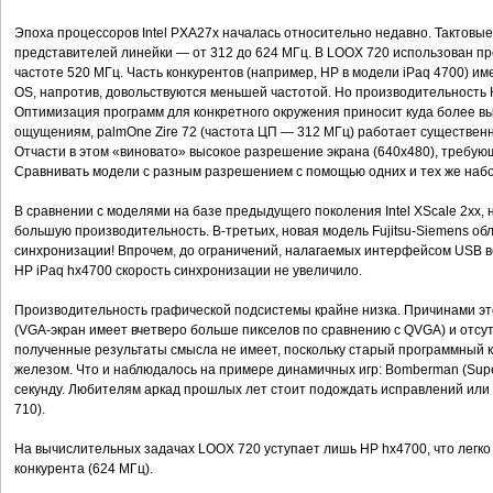
Эпоха процессоров Intel PXA27x началась относительно недавно. Тактовы
представителей линейки — от 312 до 624 МГц. В LOOX 720 использован п
частоте 520 МГц. Часть конкурентов (например, HP в модели iPaq 4700) и
OS, напротив, довольствуются меньшей частотой. Но производительность К
Оптимизация программ для конкретного окружения приносит куда более вы
ощущениям, palmOne Zire 72 (частота ЦП — 312 МГц) работает существен
Отчасти в этом «виновато» высокое разрешение экрана (640x480), треб
Сравнивать модели с разным разрешением с помощью одних и тех же наб
В сравнении с моделями на базе предыдущего поколения Intel XScale 2xx,
большую производительность. В-третьих, новая модель Fujitsu-Siemens о
синхронизации! Впрочем, до ограничений, налагаемых интерфейсом USB ве
HP iPaq hx4700 скорость синхронизации не увеличило.
Производительность графической подсистемы крайне низка. Причинами э
(VGA-экран имеет вчетверо больше пикселов по сравнению с QVGA) и отс
полученные результаты смысла не имеет, поскольку старый программный к
железом. Что и наблюдалось на примере динамичных игр: Bomberman (Supe
секунду. Любителям аркад прошлых лет стоит подождать исправлений или
710).
На вычислительных задачах LOOX 720 уступает лишь HP hx4700, что легк
конкурента (624 МГц).