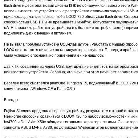
mass storage уже встроены в WM2003SE. Во время тестирования возникл
flash drive и десктопа: новый диск на КПК не обнаружился, вместо этого 
новое неизвестное устройство и с расстройства отключила заодно и USB-
пришлось сделать soft reset, чтобы LOOX 720 обнаружил flash drive. Скоро
способностью USB 1.1 и не превышает 1 мбайт/с. Допускается подключать 
мА. На практике работают устройства и с большим потреблением (например,
подключить диск с внешним питанием.
Не вызвала проблем установка USB-клавиатуры. Работать с мышью (пробов
LOOX не стал, хотя питание на манипулятор поступало. Правда, и драйве
была успешно опознана, но применения ей не нашлось.
Два КПК, соединенных через USB, друг друга не видят: тот, на котором ра
неизвестного устройства. Забавно, что slave при этом начинает заряжатьс
Веселее всего смотрелся palmOne Tungsten T5, подключенный к LOOX 720 в 
совместимость Windows CE и Palm OS ;)
Выводы
Fujitsu-Siemens проделала серьезную работу, результатом которой стало 
Немногие способны сравниться с LOOX 720 по набору возможностей и их и
hx4700 и Dell Axim X50v обладают сходными характеристиками. С некоторо
записать ASUS MyPal A730, но до выхода W-версии этой модели сравнение 