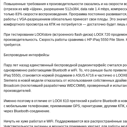
Повышенные требования к производительности сказались и на скорости в
(отрезок из м/ф «Шрек», разрешение 512x384, data rate 1.4 mbps, компрес
только 83% скорости воспроизведения. Программа постоянно развивается
работы с VGA-разрешением обязательно принесет свои плоды. Это значит
комфортного просмотра на КПК не потребуется — достаточно будет лишь с
При тестировании LOOXstore (встроенного flash-диска) LOOX 720 продем
производительность. Скорость работы сравнима с HP iPaq 5550 File Store. 
требуется.
Беспроводные интерфейсы
Пару лет назад единственный беспроводной радиоинтерфейс считался рос
одновременно работающими Bluetooth и wiFi. То, что раньше было привил
iPaq 5550), становится нормой (подумаем о ASUS A716 и частично о LOOX610
Siemens в новой модели отказалась от использования собственных драйве
Broadcom (поглотившей разработчика WIDCOMM), проверенный и испытан
производителей.
Именно поэтому в отличие от LOOX 610 претензий к работе Bluetooth в но
с мобильными телефонами, приемниками GPS, гарнитурами, другими КПК,
через Bluetooth-соединение.
Ничуть не хуже работал и WiFi. Поддерживаются все распространённые з
Чувствительности антенны и мощности приемника хватает для работы мод