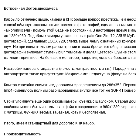
Встроенная фотовидеокамера
Как было отмечено выше, камера в КПК больше вопрос престижа, чем необх
способ обмануть законы оптики, качество фотографий, сделанных миниатю
«многопиксели» помочь этой беде не в состоянии. В настоящее время в мо
до 1280x960. Подобные камеры установлены в palmOne Zire 72, ASUS MyPal
фотографий, сделанных LOOX 720, слегка выше, чем у означенных конкурен
шум. Но при внимательном рассмотрении в глаза бросается общая смазанн
фотографии включает ступень blur, тем самым делая цветовой шум не стол
выглядит приятнее. На большом мониторе, напротив, «мыло» бросается в 
Настройки камеры стандартны (яркость, контрастность и т.п.). Пародия на
автопортрета также присутствуют. Макросъемка недоступна (фокус на беск
Камера способна снимать видеоролики с разрешением до 288x352. Перв
(mp4) сменилось полным разочарованием: внутри все тот же 3GPP. Пример
Стоит упомянуть еще один режим камеры: съемка с шаблоном. Старая добр
шаблона может быть использован файл с разрешением 960x1280, черные 
с матрицы. Функция весьма забавная, хоть и бесполезная.
Итого, имеем стандартный для дорогого КПК набор.
Производительность