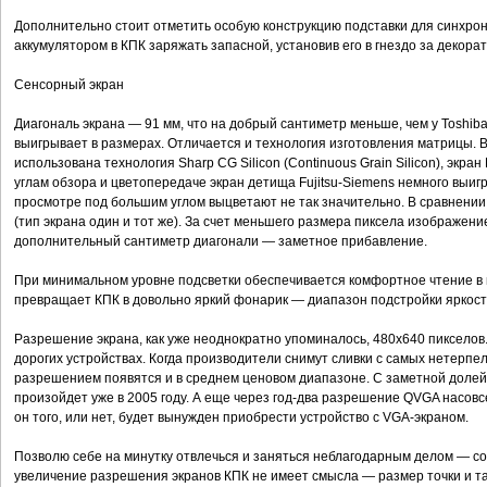
Дополнительно стоит отметить особую конструкцию подставки для синхр
аккумулятором в КПК заряжать запасной, установив его в гнездо за декора
Сенсорный экран
Диагональ экрана — 91 мм, что на добрый сантиметр меньше, чем у Toshiba
выигрывает в размерах. Отличается и технология изготовления матрицы. В 
использована технология Sharp CG Silicon (Continuous Grain Silicon), экр
углам обзора и цветопередаче экран детища Fujitsu-Siemens немного выи
просмотре под большим углом выцветают не так значительно. В сравнении
(тип экрана один и тот же). За счет меньшего размера пиксела изображени
дополнительный сантиметр диагонали — заметное прибавление.
При минимальном уровне подсветки обеспечивается комфортное чтение в
превращает КПК в довольно яркий фонарик — диапазон подстройки яркост
Разрешение экрана, как уже неоднократно упоминалось, 480x640 пикселов
дорогих устройствах. Когда производители снимут сливки с самых нетерпе
разрешением появятся и в среднем ценовом диапазоне. С заметной долей 
произойдет уже в 2005 году. А еще через год-два разрешение QVGA насовс
он того, или нет, будет вынужден приобрести устройство с VGA-экраном.
Позволю себе на минутку отвлечься и заняться неблагодарным делом — с
увеличение разрешения экранов КПК не имеет смысла — размер точки и так