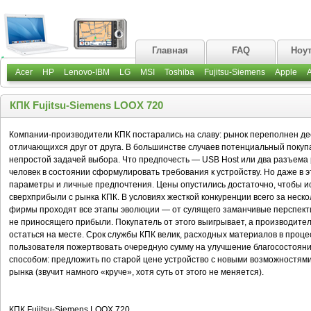
Главная
FAQ
Ноу
Acer
HP
Lenovo-IBM
LG
MSI
Toshiba
Fujitsu-Siemens
Apple
КПК Fujitsu-Siemens LOOX 720
Компании-производители КПК постарались на славу: рынок переполнен де
отличающихся друг от друга. В большинстве случаев потенциальный покуп
непростой задачей выбора. Что предпочесть — USB Host или два разъема 
человек в состоянии сформулировать требования к устройству. Но даже в
параметры и личные предпочтения. Цены опустились достаточно, чтобы и
сверхприбыли с рынка КПК. В условиях жесткой конкуренции всего за неск
фирмы проходят все этапы эволюции — от сулящего заманчивые перспект
не приносящего прибыли. Покупатель от этого выигрывает, а производител
остаться на месте. Срок службы КПК велик, расходных материалов в проце
пользователя пожертвовать очередную сумму на улучшение благосостоя
способом: предложить по старой цене устройство с новыми возможностями
рынка (звучит намного «круче», хотя суть от этого не меняется).
КПК Fujitsu-Siemens LOOX 720