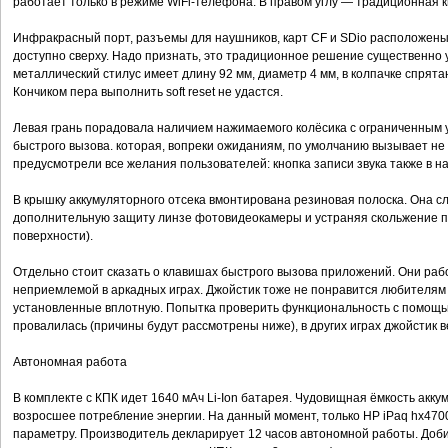
работает только в режиме WiFi-телефона. В правом углу — традиционная к
Инфракрасный порт, разъемы для наушников, карт CF и SDio расположены 
доступно сверху. Надо признать, это традиционное решение существенно
металлический стилус имеет длину 92 мм, диаметр 4 мм, в колпачке спрята
Кончиком пера выполнить soft reset не удастся.
Левая грань порадовала наличием нажимаемого колёсика с ограниченным 
быстрого вызова. которая, вопреки ожиданиям, по умолчанию вызывает н
предусмотрели все желания пользователей: кнопка записи звука также в на
В крышку аккумуляторного отсека вмонтирована резиновая полоска. Она с
дополнительную защиту линзе фотовидеокамеры и устраняя скольжение по
поверхности).
Отдельно стоит сказать о клавишах быстрого вызова приложений. Они ра
неприемлемой в аркадных играх. Джойстик тоже не понравится любителям
установленные вплотную. Попытка проверить функциональность с помо
провалилась (причины будут рассмотрены ниже), в других играх джойстик 
Автономная работа
В комплекте с КПК идет 1640 мАч Li-Ion батарея. Чудовищная ёмкость акк
возросшее потребление энергии. На данный момент, только HP iPaq hx470
параметру. Производитель декларирует 12 часов автономной работы. Доби