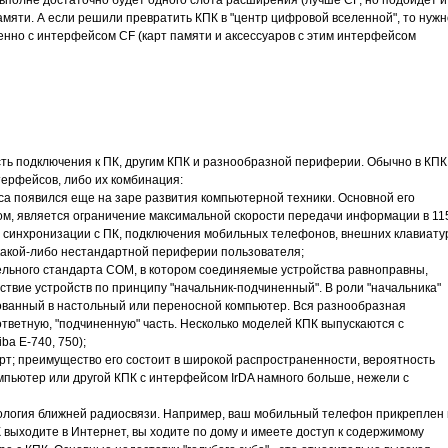
м вполне достаточно будет одного слота расширения (лучше CF, но подойдет и
мяти. А если решили превратить КПК в "центр цифровой вселенной", то нужн
енно с интерфейсом CF (карт памяти и аксессуаров с этим интерфейсом
ь подключения к ПК, другим КПК и разнообразной периферии. Обычно в КПК
терфейсов, либо их комбинация:
а появился еще на заре развития компьютерной техники. Основной его
ом, является ограничение максимальной скорости передачи информации в 11
ля синхронизации с ПК, подключения мобильных телефонов, внешних клавиату
какой-либо нестандартной периферии пользователя;
ельного стандарта СОМ, в котором соединяемые устройства равноправны,
твие устройств по принципу "начальник-подчиненный". В роли "начальника"
ованный в настольный или переносной компьютер. Вся разнообразная
ответную, "подчиненную" часть. Несколько моделей КПК выпускаются с
ba Е-740, 750);
рт; преимущество его состоит в широкой распространенности, вероятность
мпьютер или другой КПК с интерфейсом IrDA намного больше, нежели с
нология ближней радиосвязи. Например, ваш мобильный телефон прикреплен 
ПК выходите в Интернет, вы ходите по дому и имеете доступ к содержимому