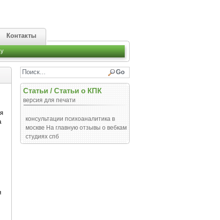
Контакты
y
Статьи
/
Статьи о КПК
версия для печати
я
консультации психоаналитика в
а
москве
На главную
отзывы о вебкам
студиях спб
я