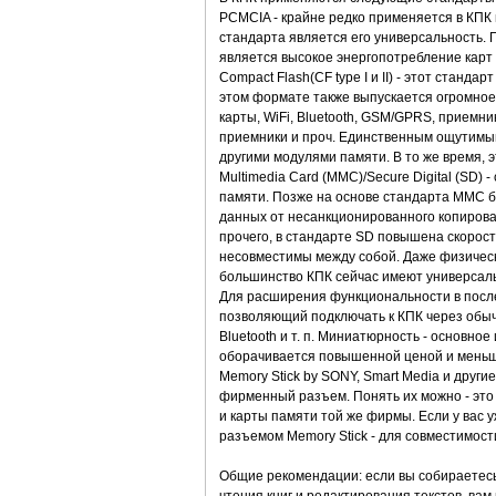
PCMCIA - крайне редко применяется в КПК
стандарта является его универсальность. 
является высокое энергопотребление карт 
Compact Flash(CF type I и II) - этот стан
этом формате также выпускается огромно
карты, WiFi, Bluetooth, GSM/GPRS, приемн
приемники и проч. Единственным ощутимы
другими модулями памяти. В то же время,
Multimedia Card (MMC)/Secure Digital (SD
памяти. Позже на основе стандарта ММС б
данных от несанкционированного копирова
прочего, в стандарте SD повышена скорост
несовместимы между собой. Даже физическ
большинство КПК сейчас имеют универсальн
Для расширения функциональности в посл
позволяющий подключать к КПК через обы
Bluetooth и т. п. Миниатюрность - основно
оборачивается повышенной ценой и меньш
Memory Stick by SONY, Smart Media и други
фирменный разъем. Понять их можно - это
и карты памяти той же фирмы. Если у вас 
разъемом Memory Stick - для совместимост
Общие рекомендации: если вы собираетесь