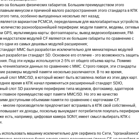
 из-за больших физических габаритов. Большим преимуществом этого
Главным минусом и причиной малого распространения этого стандарта в КПК
этого типа, особенно выпущенных несколько лет назад;
дарт является вариантом PCMCIA, переделанным для малогабаритных устройств.
е количество разнообразнейшей периферии: модули памяти, модемы, сетевы
ики GPS, мультимедиа-карты: фотоаппараты, вывод видеоизображения, FM-
м недостатком модулей CF являются их большие габариты по сравнению с
 это одни из самых дешевых модулей расширения;
) - стандарт MMC был разработан исключительно для миниатюрных модулей
ыл разработан стандарт SD. Основное его отличие - это возможность защит
ния. Под эти нужды используется 2-5% от общего объема карты. Помимо
ь чтения/записи данных по сравнению с ММС. Строго говоря, эти стандарты
ие размеры модулей памяти несколько различаются. В то же время,
ый слот MMC/SD, в который может быть вставлена любая из этих двух карт.
еднее время в КПК начал применяться расширенный стандарт SDIO,
чный слот SD различную периферию типа модемов, фотокамер, адаптеров
е и главное преимущество карт памяти MMC/SD. Но это же качество
ими доступными объемами памяти по сравнению с карточками CF.
е - многие производители предпочитают встраивать в КПК свой собственный,
 повышает их доходы, поскольку вынуждает потребителя покупать перифери
уже есть, например, цифровая камера SONY, имеет смысл выбирать КПК с
и.
 использовать машинку исключительно для серфинга по Сети, "органайзинга"