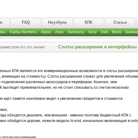
ая
FAQ
Ноутбуки
КПК
Статьи
iba
Fujitsu-Siemens
Apple
Asus
Samsung
Sony
Dell
Benq
Gatewa
Слоты расширения и интерфейсы
риметром что это значит
нных КПК являются его коммуникационные возможности и слоты расширени
ия, влияющих на стоимость). Слоты расширения служат для увеличения объем
 подключения различных аксессуаров и периферии. Конечно, чем
выглядит привлекательнее, но не стоит списывать со счетов несколько
я карт памяти неизбежно ведет к увеличению габаритов и стоимости
вое;
гда обходятся дешевле, чем внешние - именно поэтому бюджетный КПК с
вно обойдется дороже, нежели модель hi-end, изначально включающая в себ
слотов расширения: