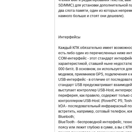
чтения книг и редактирования текстов, ва
SD/MMC) для установки дополнительной па
два слота памяти, один из которых непрем
намного больше и стоят они дешевле).
Интерфейсы
Каждый КПК обязательно имеет возможност
есть либо один из перечисленных ниже ин
СОМ-интерфейс - этот стандарт интерфейс
характеристикой, ставшей ныне недостатк
000 бит/с. В основном, он используется д
модемов, приемников GPS, подключения к 
USB-интерфейс - в отличие от последоват
стандарт USB предусматривает взаимодейс
выступает контроллер USB-Host, интегрир
периферия, как правило, содержит только 
контроллером USB-Host: (RoverPC Р5; Toshi
IrDA - последовательный инфракрасный по
встретить, например, сотовый телефон, ко
Bluetooth;
BlueTooth - беспроводной интерфейс, тех
поясу или лежит глубоко в сумке, а вы с К