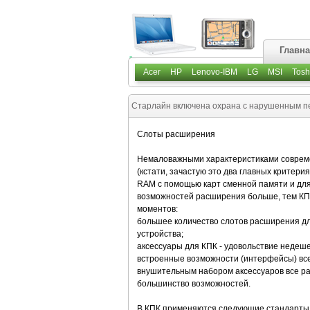
Главн
Acer
HP
Lenovo-IBM
LG
MSI
Tosh
Старлайн включена охрана с нарушенным пе
Слоты расширения
Немаловажными характеристиками совреме
(кстати, зачастую это два главных критер
RAM с помощью карт сменной памяти и для
возможностей расширения больше, тем КПК 
моментов:
большее количество слотов расширения дл
устройства;
аксессуары для КПК - удовольствие недеше
встроенные возможности (интерфейсы) все
внушительным набором аксессуаров все ра
большинство возможностей.
В КПК применяются следующие стандарты 