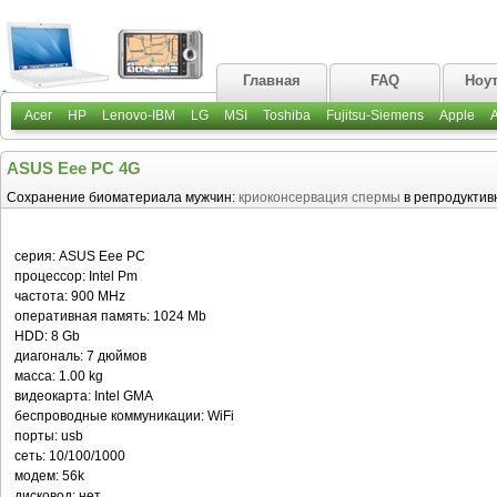
Главная
FAQ
Ноу
Acer
HP
Lenovo-IBM
LG
MSI
Toshiba
Fujitsu-Siemens
Apple
ASUS Eee PC 4G
Сохранение биоматериала мужчин:
криоконсервация спермы
в репродуктив
серия: ASUS Eee PC
процессор: Intel Pm
частота: 900 MHz
оперативная память: 1024 Mb
HDD: 8 Gb
диагональ: 7 дюймов
масса: 1.00 kg
видеокарта: Intel GMA
беспроводные коммуникации: WiFi
порты: usb
сеть: 10/100/1000
модем: 56k
дисковод: нет