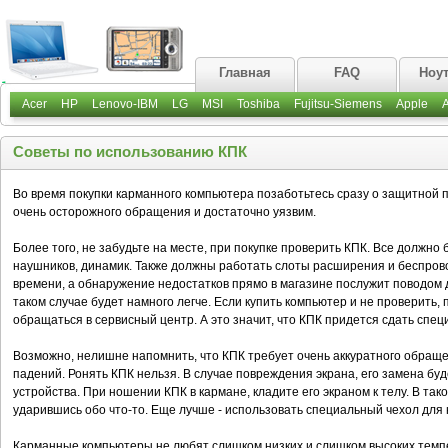
Главная
FAQ
Ноу
Acer
HP
Lenovo-IBM
LG
MSI
Toshiba
Fujitsu-Siemens
Apple
Советы по использованию КПК
Во время покупки карманного компьютера позаботьтесь сразу о защитной 
очень осторожного обращения и достаточно уязвим.
Более того, не забудьте на месте, при покупке проверить КПК. Все должно
наушников, динамик. Также должны работать слоты расширения и беспров
времени, а обнаружение недостатков прямо в магазине послужит поводом 
таком случае будет намного легче. Если купить компьютер и не проверить
обращаться в сервисный центр. А это значит, что КПК придется сдать спец
Возможно, нелишне напомнить, что КПК требует очень аккуратного обращен
падений. Ронять КПК нельзя. В случае повреждения экрана, его замена бу
устройства. При ношении КПК в кармане, кладите его экраном к телу. В так
ударившись обо что-то. Еще лучше - использовать специальный чехол для
Карманные компьютеры не любят слишком низких и слишком высоких темпе