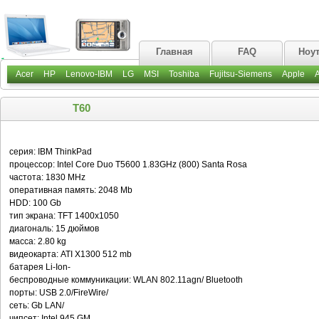
Главная
FAQ
Ноу
Acer
HP
Lenovo-IBM
LG
MSI
Toshiba
Fujitsu-Siemens
Apple
T60
серия: IBM ThinkPad
процессор: Intel Core Duo T5600 1.83GHz (800) Santa Rosa
частота: 1830 MHz
оперативная память: 2048 Mb
HDD: 100 Gb
тип экрана: TFT 1400x1050
диагональ: 15 дюймов
масса: 2.80 kg
видеокарта: ATI X1300 512 mb
батарея Li-Ion-
беспроводные коммуникации: WLAN 802.11agn/ Bluetooth
порты: USB 2.0/FireWire/
сеть: Gb LAN/
чипсет: Intel 945 GM