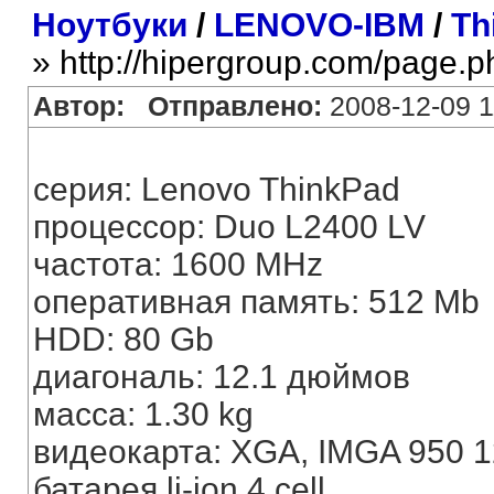
Ноутбуки
/
LENOVO-IBM
/
Th
» http://hipergroup.com/page.
Автор:
Отправлено:
2008-12-09 1
серия: Lenovo ThinkPad
процессор: Duo L2400 LV
частота: 1600 MHz
оперативная память: 512 Mb
HDD: 80 Gb
диагональ: 12.1 дюймов
масса: 1.30 kg
видеокарта: XGA, IMGA 950 
батарея li-ion,4 cell