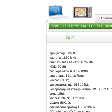
Главн
Acer
HP
Lenovo-IBM
LG
MSI
Tosh
Z61T
процессор: T2400
частота: 1860 MHz
оперативная память: 1024 Mb
HDD: 60 Gb
тип экрана: WXGA 1280*800
диагональ: 14.1 дюймов
масса: 2.30 kg
видеокарта: Intel 915 128Mb
беспроводные коммуникации: Wi-Fi 802.11 b
сеть: 1Gbit
чипсет: Intel 915 Express
модем: 56Kbps
оптический привод: DVD-CDRW
ПО: Windows XP Professional