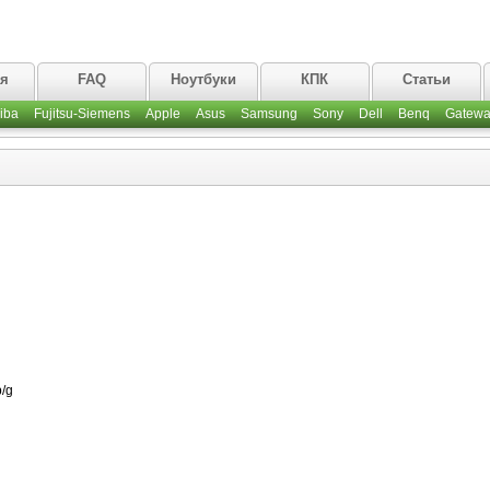
ая
FAQ
Ноутбуки
КПК
Статьи
iba
Fujitsu-Siemens
Apple
Asus
Samsung
Sony
Dell
Benq
Gatewa
/g