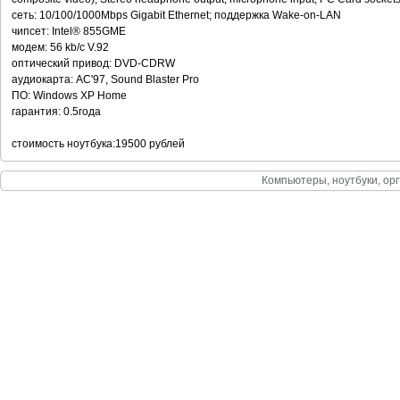
сеть: 10/100/1000Mbps Gigabit Ethernet; поддержка Wake-on-LAN
чипсет: Intel® 855GME
модем: 56 kb/c V.92
оптический привод: DVD-CDRW
аудиокарта: AC'97, Sound Blaster Pro
ПО: Windows XP Home
гарантия: 0.5года
стоимость ноутбука:19500 рублей
Компьютеры, ноутбуки, орг