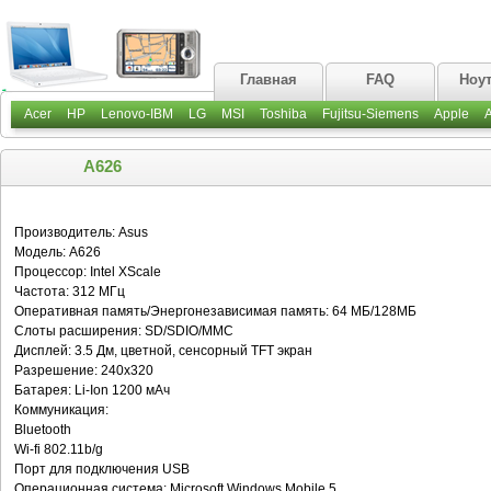
Главная
FAQ
Ноу
Acer
HP
Lenovo-IBM
LG
MSI
Toshiba
Fujitsu-Siemens
Apple
A626
Производитель: Asus
Модель: A626
Процессор: Intel XScale
Частота: 312 МГц
Оперативная память/Энергонезависимая память: 64 МБ/128МБ
Слоты расширения: SD/SDIO/MMC
Дисплей: 3.5 Дм, цветной, сенсорный TFT экран
Разрешение: 240x320
Батарея: Li-Ion 1200 мАч
Коммуникация:
Bluetooth
Wi-fi 802.11b/g
Порт для подключения USB
Операционная система: Microsoft Windows Mobile 5