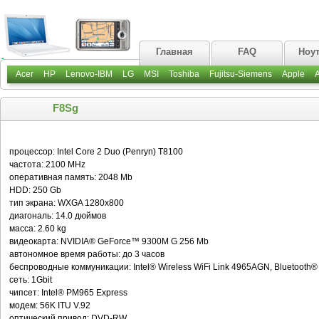
Главная
FAQ
Ноу
Acer
HP
Lenovo-IBM
LG
MSI
Toshiba
Fujitsu-Siemens
Apple
F8Sg
процессор: Intel Core 2 Duo (Penryn) T8100
частота: 2100 MHz
оперативная память: 2048 Mb
HDD: 250 Gb
тип экрана: WXGA 1280х800
диагональ: 14.0 дюймов
масса: 2.60 kg
видеокарта: NVIDIA® GeForce™ 9300M G 256 Mb
автономное время работы: до 3 часов
беспроводные коммуникации: Intel® Wireless WiFi Link 4965AGN, Bluetooth®
сеть: 1Gbit
чипсет: Intel® PM965 Express
модем: 56K ITU V.92
оптический привод: DVD-RW