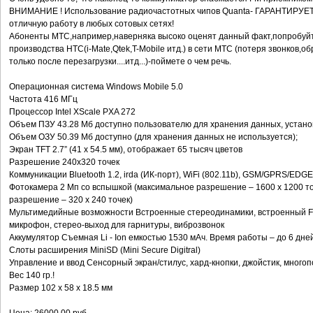
BНИМАНИЕ ! Использование радиочастотных чипов Quanta- ГАРАНТИРУЕ
отличную работу в любых сотовых сетях!
Абоненты МТС,например,наверняка высоко оценят данный факт,попробуйт
производства НТС(i-Mate,Qtek,T-Mobile итд.) в сети МТС (потеря звонков,
только после перезагрузки....итд...)-поймете о чем речь.
Операционная система Windows Mobile 5.0
Частота 416 МГц
Процессор Intel XScale PXA 272
Объем ПЗУ 43.28 Мб доступно пользователю для хранения данных, устано
Объем ОЗУ 50.39 Мб доступно (для хранения данных не используется);
Экран TFT 2.7” (41 x 54.5 мм), отображает 65 тысяч цветов
Разрешение 240х320 точек
Коммуникации Bluetooth 1.2, irda (ИК-порт), WiFi (802.11b), GSM/GPRS/EDGE
Фотокамера 2 Мп со вспышкой (максимальное разрешение – 1600 x 1200 то
разрешение – 320 x 240 точек)
Мультимедийные возможности Встроенные стереодинамики, встроенный F
микрофон, стерео-выход для гарнитуры, виброзвонок
Аккумулятор Съемная Li - Ion емкостью 1530 мАч. Время работы – до 6 дне
Слоты расширения MiniSD (Mini Secure Digitral)
Управление и ввод Сенсорный экран/стилус, хард-кнопки, джойстик, мног
Вес 140 гр.!
Размер 102 x 58 x 18.5 мм