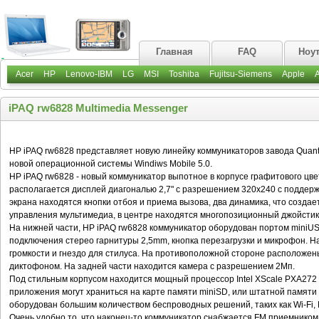
Главная
FAQ
Ноу
Acer
HP
Lenovo-IBM
LG
MSI
Toshiba
Fujitsu-Siemens
Apple
iPAQ rw6828 Multimedia Messenger
HP iPAQ rw6828 представляет новую линейку коммуникаторов завода Quan
новой операционной системы Windiws Mobile 5.0.
HP iPAQ rw6828 - новый коммуникатор выпотное в корпусе графитового цве
располагается дисплей диагональю 2,7" с разрешением 320x240 с поддерж
экрана находятся кнопки отбоя и приема вызова, два динамика, что создае
управления мультимедиа, в центре находятся многопозиционный джойстик
На нижней части, HP iPAQ rw6828 коммуникатор оборудован портом miniUS
подключения стерео гарнитуры 2,5mm, кнопка перезагрузки и микрофон. Н
громкости и гнездо для стилуса. На противоположной стороне расположе
диктофоном. На задней части находится камера с разрешением 2Мп.
Под стильным корпусом находится мощный процессор Intel XScale PXA272 
приложения могут храниться на карте памяти miniSD, или штатной памят
оборудован большим количеством беспроводных решений, таких как Wi-Fi, 
Очень удобно то, что наконец-то коммуникатор снабжается FM приемником