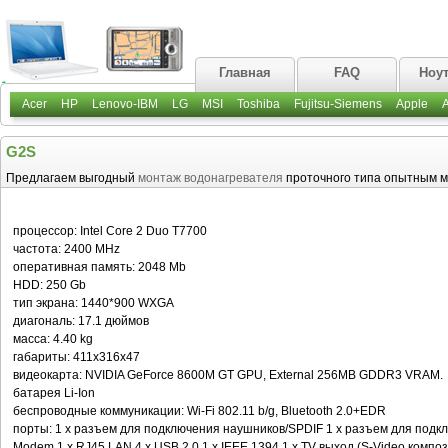
Главная
FAQ
Ноу
Acer
HP
Lenovo-IBM
LG
MSI
Toshiba
Fujitsu-Siemens
Apple
G2S
Предлагаем выгодный
монтаж водонагревателя
проточного типа опытным м
процессор: Intel Core 2 Duo T7700
частота: 2400 MHz
оперативная память: 2048 Mb
HDD: 250 Gb
тип экрана: 1440*900 WXGA
диагональ: 17.1 дюймов
масса: 4.40 kg
габариты: 411x316x47
видеокарта: NVIDIA GeForce 8600M GT GPU, External 256MB GDDR3 VRAM.
батарея Li-Ion
беспроводные коммуникации: Wi-Fi 802.11 b/g, Bluetooth 2.0+EDR
порты: 1 x разъем для подключения наушников/SPDIF 1 x разъем для подк
Modem 1 x RJ45 LAN 4 x USB 2.0 1 x IEEE 1394 1 x TV выход (S-Video композ