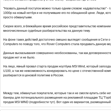
"Назвать данный поступок можно только одним словом: надувательство" - 
1000р на новый нетбук и не получившие его по обещанной цене. Люди, кот
просто обманутыми.
Скорее всего, в ближайшее время российское представительство компании
многочисленные судебные разбирательства на данную тему.
На фоне таких действий достаточно смешно выглядят сообщения в Сети о то
Computers по поводу того, что Rover Computers стала продавать данную м
Данные высказывания совершенно необоснованны, так как договоренност
продаж нет и не было.
На лицо, явный провал старта продаж ноутбука MSI Wind, который запозд
U100, а так же невозможность конкурировать по цене с отечественной ком
разбирается в ценовой политике в России.
Между тем, обманутые покупатели, которые так и не смогли купить себе н
банеры для потенциального размещения на рекламной площадке ТЦ "Горбуш
продаж MSI WIND (подробности тут). Вот один из вариантов, размещенны