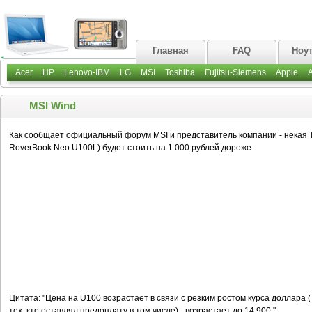
Главная
FAQ
Ноу
Acer
HP
Lenovo-IBM
LG
MSI
Toshiba
Fujitsu-Siemens
Apple
MSI Wind
Как сообщает официальный форум MSI и представитель компании - некая Та
RoverBook Neo U100L) будет стоить на 1.000 рублей дороже.
Цитата: "Цена на U100 возрастает в связи с резким ростом курса доллара (
тех, кто оставлял предоплату в том числе) - возрастает до 14.900 "