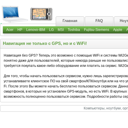
Главная
FAQ
Ноу
Acer
HP
Lenovo-IBM
LG
MSI
Toshiba
Fujitsu-Siemens
Apple
Навигация не только c GPS, но и с WiFi!
Навигация без GPS? Теперь это возможно с помощью WiFi и системы Wi2G
понятно даже для пользователей, которые никогда раньше не пользовали
требуется покупать какое-либо оборудование или платить за сервис. Wi2
Для того, чтобы начать пользоваться сервисом, нужно лишь зарегистриров
устанавливаете клиентское ПО на свой смартфон/КПК/ноутбук или на что уг
Fi. После этого Вы можете начать бесплатно пользоваться сервисом. Данн
смартфонов, в которых не установлен GPS-модуль, но есть WiFi. В крупных
возможность полноценно пользоваться сервисом. Подробности работы сер
Компьютеры, ноутбуки, орг