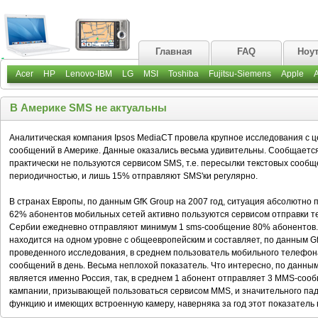
Главная
FAQ
Ноу
Acer
HP
Lenovo-IBM
LG
MSI
Toshiba
Fujitsu-Siemens
Apple
В Америке SMS не актуальны
Аналитическая компания Ipsos MediaCT провела крупное исследования с 
сообщений в Америке. Данные оказались весьма удивительны. Сообщаетс
практически не пользуются сервисом SMS, т.е. пересылки текстовых сооб
периодичностью, и лишь 15% отправляют SMS'ки регулярно.
В странах Европы, по данным GfK Group на 2007 год, ситуация абсолютно 
62% абонентов мобильных сетей активно пользуются сервисом отправки те
Сербии ежедневно отправляют минимум 1 sms-сообщение 80% абонентов. Ч
находится на одном уровне с общеевропейским и составляет, по данным Gf
проведенного исследования, в среднем пользователь мобильного телефона
сообщений в день. Весьма неплохой показатель. Что интересно, по данны
является именно Россия, так, в среднем 1 абонент отправляет 3 MMS-сооб
кампании, призывающей пользоваться сервисом MMS, и значительного па
функцию и имеющих встроенную камеру, наверняка за год этот показатель