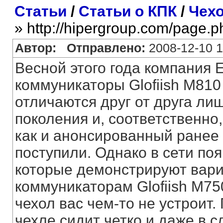
Статьи
/
Статьи о КПК
/
Чехо
» http://hipergroup.com/page.
Автор:
Отправлено:
2008-12-10 1
Весной этого года компания
коммуникаторы Glofiish M810 
отличаются друг от друга ли
поколения и, соответственно,
как и анонсированный ранее G
поступили. Однако в сети по
которые демонстрируют вари
коммуникаторам Glofiish M75
чехол вас чем-то не устроит.
чехле сидит четко и даже в с