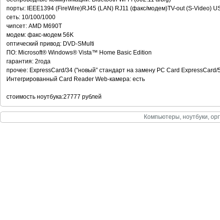
порты: IEEE1394 (FireWire)RJ45 (LAN) RJ11 (факс/модем)TV-out (S-Video) U
сеть: 10/100/1000
чипсет: AMD M690T
модем: факс-модем 56K
оптический привод: DVD-SMulti
ПО: Microsoft® Windows® Vista™ Home Basic Edition
гарантия: 2года
прочее: ExpressCard/34 ("новый” стандарт на замену PC Card ExpressCard/
Интегрированный Card Reader Web-камера: есть
стоимость ноутбука:27777 рублей
Компьютеры, ноутбуки, орг