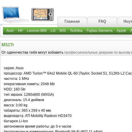
Главная
FAQ
Ноу
Acer
HP
Lenovo-IBM
LG
MSI
Toshiba
Fujitsu-Siemens
Apple
M51Tr
От одиночества тебя могут избавить
профессиональные девушки по вызову
серия: Asus
процессор: AMD Turion™ 64x2 Mobile QL-60 (Taylor, Socket S1, 512Kb L2 Ca
частота: 1 MHz
оперативная память: 2048 Mb
HDD: 160 Gb
тип экрана: 1280x800 (WXGA)
диагональ: 15.4 дюймов
масса: 3.00 kg
габариты: 365 x 269 x 40 мм.
видеокарта: ATI Mobility Radeon HD3470
батарея Li-Ion
автономное время работы: до 3-х часов
беспроводные коммуникации: Bluetooth Wi-Fi (802.11 a/b/g)