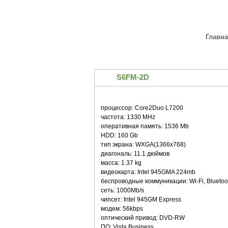
Главн
Acer
HP
Lenovo-IBM
LG
MSI
Tosh
S6FM-2D
процессор: Core2Duo L7200
частота: 1330 MHz
оперативная память: 1536 Mb
HDD: 160 Gb
тип экрана: WXGA(1366x768)
диагональ: 11.1 дюймов
масса: 1.37 kg
видеокарта: Intel 945GMA 224mb
беспроводные коммуникации: Wi-Fi, Bluetoo
сеть: 1000Mb/s
чипсет: Intel 945GM Express
модем: 56kbps
оптический привод: DVD-RW
ПО: Vista Business