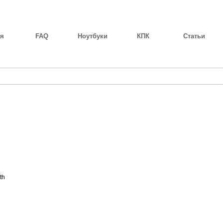
ая
FAQ
Ноутбуки
КПК
Статьи
iba
Fujitsu-Siemens
Apple
Asus
Samsung
Sony
Dell
Benq
Gatewa
th