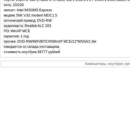
сеть: 10/100
чипсет: Intel 945GMS Express
модем: 56K V.92 modem MDC1.5
оптический привод: DVD-RW
аудиокарта: Realtek ALC 203
ПО: WinXP MCE
гарантия: 1 год
прочее: DVD-RW/WiFi/BT/CR/WinXP MCE/12"WXGA/1.9кг
ожидается со склада поставщика
стоимость ноутбука:38777 рублей
Компьютеры, ноутбуки, орг