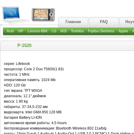
Главная
FAQ
Ноу
Acer
HP
Lenovo-IBM
LG
MSI
Toshiba
Fujitsu-Siemens
Apple
P-1520
серия: Lifebook
процессор: Core 2 Duo T5600(1.83)
частота: 1 MHz
оперативная память: 1024 Mb
HDD: 120 Gb
тип экрана: TFT WXGA
диагональ: 12.1'' дюймов
масса: 1.90 kg
габариты: 37-34,5-232 мм
видеокарта: Intel GMA 950 128 MB
батарея Battery LI-ION
автономное время работы: 4,5 hours
беспроводные коммуникации: Bluetooth Wireless 802.11a/b/g
порты: 15pin D-sub 1 Audio-In 1 Audio-Out 1 USB 2.0 2 PCMCI 1 Dock station c