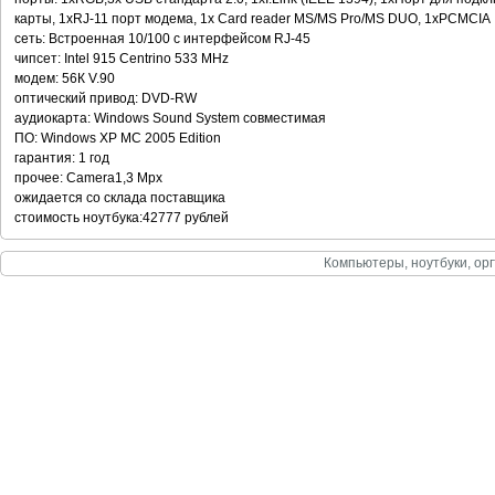
карты, 1xRJ-11 порт модема, 1x Card reader MS/MS Pro/MS DUO, 1xPCMCIA
сеть: Встроенная 10/100 с интерфейсом RJ-45
чипсет: Intel 915 Centrino 533 MHz
модем: 56К V.90
оптический привод: DVD-RW
аудиокарта: Windows Sound System совместимая
ПО: Windows XP MC 2005 Edition
гарантия: 1 год
прочее: Camera1,3 Mpx
ожидается со склада поставщика
стоимость ноутбука:42777 рублей
Компьютеры, ноутбуки, орг