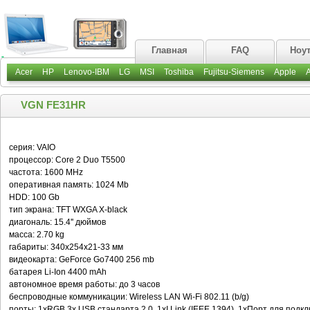
Главная
FAQ
Ноу
Acer
HP
Lenovo-IBM
LG
MSI
Toshiba
Fujitsu-Siemens
Apple
VGN FE31HR
серия: VAIO
процессор: Core 2 Duo T5500
частота: 1600 MHz
оперативная память: 1024 Mb
HDD: 100 Gb
тип экрана: TFT WXGA X-black
диагональ: 15.4'' дюймов
масса: 2.70 kg
габариты: 340x254x21-33 мм
видеокарта: GeForce Go7400 256 mb
батарея Li-Ion 4400 mAh
автономное время работы: до 3 часов
беспроводные коммуникации: Wireless LAN Wi-Fi 802.11 (b/g)
порты: 1xRGB,3x USB стандарта 2.0, 1xI.Link (IEEE 1394), 1xПорт для подк