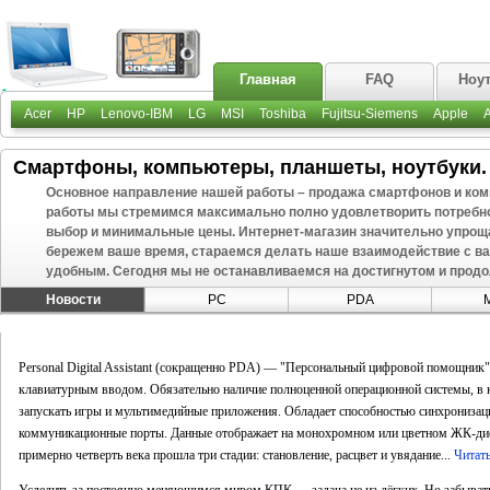
Главная
FAQ
Ноу
Acer
HP
Lenovo-IBM
LG
MSI
Toshiba
Fujitsu-Siemens
Apple
Смартфоны, компьютеры, планшеты, ноутбуки. 
Основное направление нашей работы – продажа смартфонов и ком
работы мы стремимся максимально полно удовлетворить потребн
выбор и минимальные цены. Интернет-магазин значительно упроща
бережем ваше время, стараемся делать наше взаимодействие с 
удобным. Сегодня мы не останавливаемся на достигнутом и прод
Новости
PC
PDA
M
Personal Digital Assistant (сокращенно PDA) — "Персональный цифровой помощник"
клавиатурным вводом. Обязательно наличие полноценной операционной системы, в 
запускать игры и мультимедийные приложения. Обладает способностью синхронизац
коммуникационные порты. Данные отображает на монохромном или цветном ЖК-ди
примерно четверть века прошла три стадии: становление, расцвет и увядание...
Читат