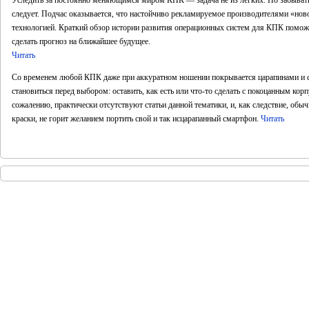
Уследить за постоянно меняющимся миром КПК — задача не из лёгких. Но забывать 
следует. Подчас оказывается, что настойчиво рекламируемое производителями «ново
технологией. Краткий обзор истории развития операционных систем для КПК помож
сделать прогноз на ближайшее будущее.
Читать
Со временем любой КПК даже при аккуратном ношении покрывается царапинами и ск
становиться перед выбором: оставить, как есть или что-то сделать с покоцанным ко
сожалению, практически отсутствуют статьи данной тематики, и, как следствие, обы
краски, не горит желанием портить свой и так исцарапанный смартфон.
Читать