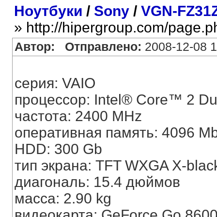
Ноутбуки
/
Sony
/
VGN-FZ31
» http://hipergroup.com/page.
Автор:
Отправлено:
2008-12-08 1
серия: VAIO
процессор: Intel® Core™ 2 D
частота: 2400 MHz
оперативная память: 4096 M
HDD: 300 Gb
тип экрана: TFT WXGA X-blac
диагональ: 15.4 дюймов
масса: 2.90 kg
видеокарта: GeForce Go 860