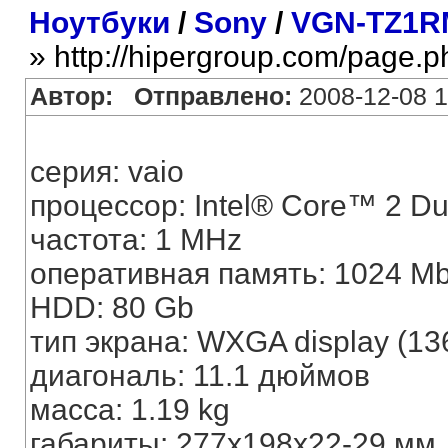
Ноутбуки
/
Sony
/
VGN-TZ1R
» http://hipergroup.com/page.
Автор:
Отправлено:
2008-12-08 1
серия: vaio
процессор: Intel® Core™ 2 D
частота: 1 MHz
оперативная память: 1024 M
HDD: 80 Gb
тип экрана: WXGA display (1
диагональ: 11.1 дюймов
масса: 1.19 kg
габариты: 277x198x22-29 мм