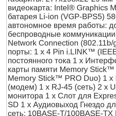
видеокарта: Intel® Graphics M
батарея Li-ion (VGP-BPS5) 5
автономное время работы: до
беспроводные коммуникации: 
Network Connection (802.11b/g
порты: 1 x 4 Pin i.LINK™ (IEE
постоянного тока 1 x Интерф
карты памяти Memory Stick™
Memory Stick™ PRO Duo) 1 x 
(модем) 1 x RJ-45 (сеть) 2 x
монитора 1 x Слот для Expres
SD 1 x Аудиовыход Гнездо д
сеть: 10BASE-T/100BASE-TX E