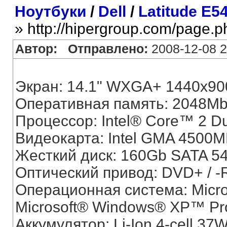
Ноутбуки
/
Dell
/
Latitude E5
» http://hipergroup.com/page.
Автор:
Отправлено:
2008-12-08 2
Экран: 14.1" WXGA+ 1440x90
Оперативная память: 2048M
Процессор: Intel® Core™ 2 D
Видеокарта: Intel GMA 4500
Жесткий диск: 160Gb SATA 5
Оптический привод: DVD+ / 
Операционная система: Micro
Microsoft® Windows® XP™ Pro
Аккумулятор: Li-Ion 4-cell 37W