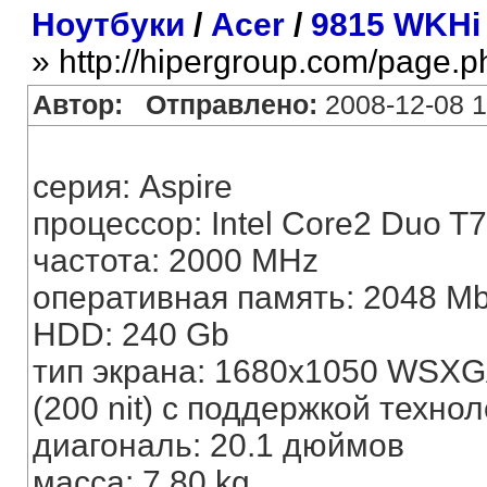
Ноутбуки
/
Acer
/
9815 WKHi
» http://hipergroup.com/page.
Автор:
Отправлено:
2008-12-08 1
серия: Aspire
процессор: Intel Core2 Duo T
частота: 2000 MHz
оперативная память: 2048 M
HDD: 240 Gb
тип экрана: 1680x1050 WSX
(200 nit) c поддержкой техноло
диагональ: 20.1 дюймов
масса: 7.80 kg