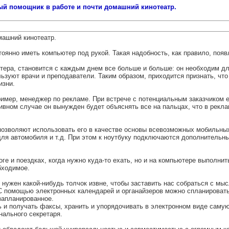
ый помощник в работе и почти домашний кинотеатр.
машний кинотеатр.
тоянно иметь компьютер под рукой. Такая надобность, как правило, поя
ра, становится с каждым днем все больше и больше: он необходим для 
льзуют врачи и преподаватели. Таким образом, приходится признать, чт
изни.
имер, менеджер по рекламе. При встрече с потенциальным заказчиком е
вном случае он вынужден будет объяснять все на пальцах, что в рекл
озволяют использовать его в качестве основы всевозможных мобильных
ля автомобиля и т.д. При этом к ноутбуку подключаются дополнительны
ге и поездках, когда нужно куда-то ехать, но и на компьютере выполнит
бходимое.
нужен какой-нибудь толчок извне, чтобы заставить нас собраться с мыс
. С помощью электронных календарей и органайзеров можно спланировать
запланированное.
ть и получать факсы, хранить и упорядочивать в электронном виде сам
нального секретаря.