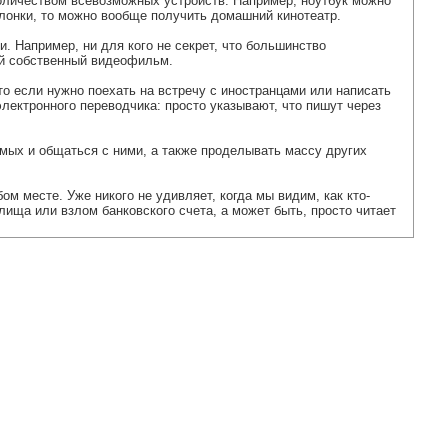
оличеством всевозможных устройств. Например, ноутбук можно
олонки, то можно вообще получить домашний кинотеатр.
. Например, ни для кого не секрет, что большинство
ой собственный видеофильм.
о если нужно поехать на встречу с иностранцами или написать
лектронного переводчика: просто указывают, что пишут через
омых и общаться с ними, а также проделывать массу других
м месте. Уже никого не удивляет, когда мы видим, как кто-
лища или взлом банковского счета, а может быть, просто читает