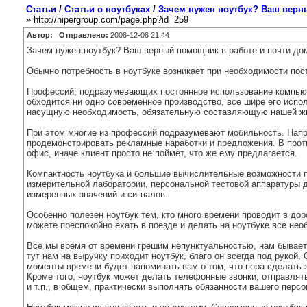
Статьи
/
Статьи о ноутбуках
/
Зачем нужен ноутбук? Ваш верн
» http://hipergroup.com/page.php?id=259
Автор:
Отправлено:
2008-12-08 21:44
Зачем нужен ноутбук? Ваш верный помощник в работе и почти до
Обычно потребность в ноутбуке возникает при необходимости пос
Профессий, подразумевающих постоянное использование компьюте
обходится ни одно современное производство, все шире его испо
насущную необходимость, обязательную составляющую нашей ж
При этом многие из профессий подразумевают мобильность. Напр
продемонстрировать рекламные наработки и предложения. В проти
офис, иначе клиент просто не поймет, что же ему предлагается.
Компактность ноутбука и большие вычислительные возможности п
измерительной лаборатории, персональной тестовой аппаратуры д
измеренных значений и сигналов.
Особенно полезен ноутбук тем, кто много времени проводит в доро
можете преспокойно ехать в поезде и делать на ноутбуке все нео
Все мы время от времени грешим непунктуальностью, нам бывает 
тут нам на выручку приходит ноутбук, благо он всегда под рукой
моменты времени будет напоминать вам о том, что пора сделать 
Кроме того, ноутбук может делать телефонные звонки, отправля
и т.п., в общем, практически выполнять обязанности вашего персо