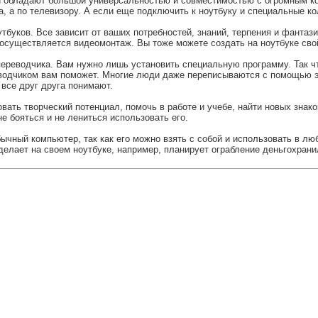
ки обладают большой универсальностью и совместимостью с огромным к
а, а по телевизору. А если еще подключить к ноутбуку и специальные к
буков. Все зависит от ваших потребностей, знаний, терпения и фантазии
осуществляется видеомонтаж. Вы тоже можете создать на ноутбуке св
переводчика. Вам нужно лишь установить специальную программу. Так чт
реводчиком вам поможет. Многие люди даже переписываются с помощью э
 все друг друга понимают.
вать творческий потенциал, помочь в работе и учебе, найти новых знак
е бояться и не лениться использовать его.
ный компьютер, так как его можно взять с собой и использовать в любо
 делает на своем ноутбуке, например, планирует ограбление деньгохрани