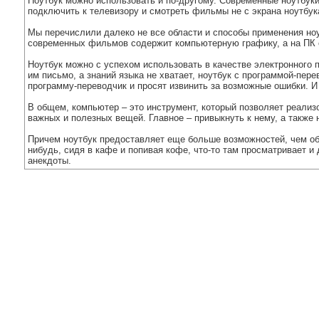
Ноутбук можно использовать и по-другому. Современные ноутбу
подключить к телевизору и смотреть фильмы не с экрана ноутбук
Мы перечислили далеко не все области и способы применения ноут
современных фильмов содержит компьютерную графику, а на ПК 
Ноутбук можно с успехом использовать в качестве электронного 
им письмо, а знаний языка не хватает, ноутбук с программой-пе
программу-переводчик и просят извинить за возможные ошибки. И
В общем, компьютер – это инструмент, который позволяет реализо
важных и полезных вещей. Главное – привыкнуть к нему, а также н
Причем ноутбук предоставляет еще больше возможностей, чем обыч
нибудь, сидя в кафе и попивая кофе, что-то там просматривает и
анекдоты.