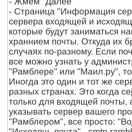
- Жмем "Далее"
- Страница "Информация сер
сервера входящей и исходяще
которые будут заниматься н
храннием почты. Откуда их б
случаях по-разному. Если по
все можно узнать у администр
"Рамблере" или "Маил.ру", т
Иногда это один и тот же се
разных странах. Это когда с
только для входящей почты,
указывать сервер вашего пр
"Рамблером", все просто: "Вод
"Исходящ. почта" - smtp.ramb