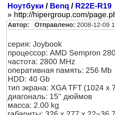
Ноутбуки
/
Benq
/
R22E-R19
» http://hipergroup.com/page.
Автор:
Отправлено:
2008-12-09 1
серия: Joybook
процессор: AMD Sempron 28
частота: 2800 MHz
оперативная память: 256 Mb
HDD: 40 Gb
тип экрана: XGA TFT (1024 x 
диагональ: 15'' дюймов
масса: 2.00 kg
габариты: 326 x 277 x 22~36