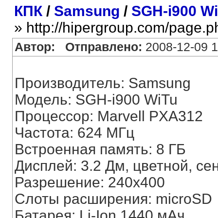
КПК
/
Samsung
/
SGH-i900 Wi
» http://hipergroup.com/page.
Автор:
Отправлено:
2008-12-09 1
Производитель: Samsung
Модель: SGH-i900 WiTu
Процессор: Marvell PXA312
Частота: 624 МГц
Встроенная память: 8 ГБ
Дисплей: 3.2 Дм, цветной, с
Разрешение: 240x400
Слоты расширения: microSD
Батарея: Li-Ion 1440 мАч