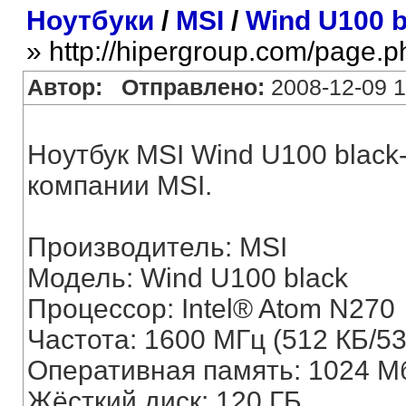
Ноутбуки
/
MSI
/
Wind U100 b
» http://hipergroup.com/page.
Автор:
Отправлено:
2008-12-09 1
Ноутбук MSI Wind U100 black
компании MSI.
Производитель: MSI
Модель: Wind U100 black
Процессор: Intel® Atom N270
Частота: 1600 МГц (512 КБ/5
Оперативная память: 1024 
Жёсткий диск: 120 ГБ