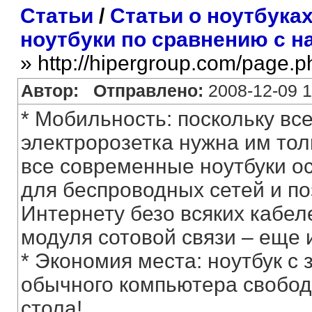
Статьи
/
Статьи о ноутбука
ноутбуки по сравнению с 
» http://hipergroup.com/page.
Автор:
Отправлено:
2008-12-09 1
* Мобильность: поскольку вс
электророзетка нужна им тол
все современные ноутбуки 
для беспроводных сетей и п
Интернету безо всяких кабел
модуля сотовой связи – еще 
* Экономия места: ноутбук c
обычного компьютера свобод
стола!