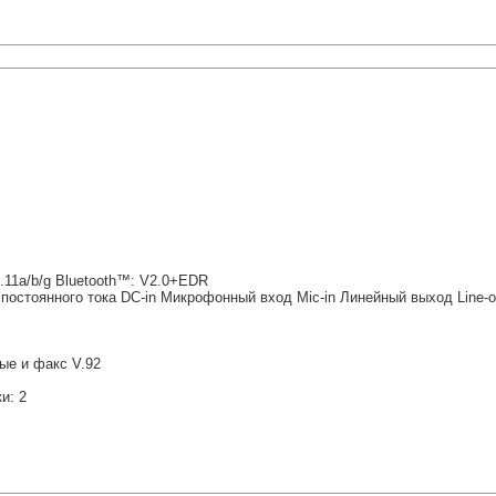
.11a/b/g Bluetooth™: V2.0+EDR
д постоянного тока DC-in Микрофонный вход Mic-in Линейный выход Line-o
ные и факс V.92
и: 2