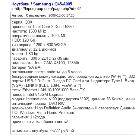
Ноутбуки
/
Samsung
/
Q45-A005
» http://hipergroup.com/page.php?id=82
Автор:
Отправлено:
2008-12-08 17:23
серия: Q3X
процессор: Intel Core 2 Duo T5250
частота: 1500 MHz
оперативная память: 1024 Mb
HDD: 120 Gb
тип экрана: 1280 x 800 WXGA
диагональ: 12.1 дюймов
масса: 1.80 kg
габариты: 300 x 214 x 27-35 мм
видеокарта: Intel GMA X3100, 128Mb
батарея N/A мАч
автономное время работы: до 5 часов
беспроводные коммуникации: Беспроводной адаптер (Wi-Fi™): 802
порты: USB 2.0: 2 шт. Гнездо PC Card для 1 адаптера Type II Вхо
(VGA) i.LINK® (IEEE 1394, FireWire™)
сеть: Ethernet LAN 10/100/1000 Base-TX
чипсет: Intel 945GM Express
модем: International V.90 (поддержка V.92), данные 56 Кбит/с, дан
оптический привод: DVD-RW
аудиокарта: High Definition Audio 24-разрядный стереозвук Динамик
ПО: Windows Vista Home Premium
гарантия: 1+2года
прочее: крышка чёрного цвета!
стоимость ноутбука:25777 рублей