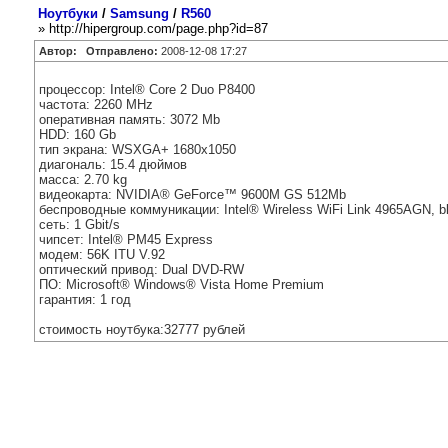
Ноутбуки
/
Samsung
/
R560
» http://hipergroup.com/page.php?id=87
Автор:
Отправлено:
2008-12-08 17:27
процессор: Intel® Core 2 Duo P8400
частота: 2260 MHz
оперативная память: 3072 Mb
HDD: 160 Gb
тип экрана: WSXGA+ 1680x1050
диагональ: 15.4 дюймов
масса: 2.70 kg
видеокарта: NVIDIA® GeForce™ 9600M GS 512Mb
беспроводные коммуникации: Intel® Wireless WiFi Link 4965AGN, b
сеть: 1 Gbit/s
чипсет: Intel® PM45 Express
модем: 56K ITU V.92
оптический привод: Dual DVD-RW
ПО: Microsoft® Windows® Vista Home Premium
гарантия: 1 год
стоимость ноутбука:32777 рублей