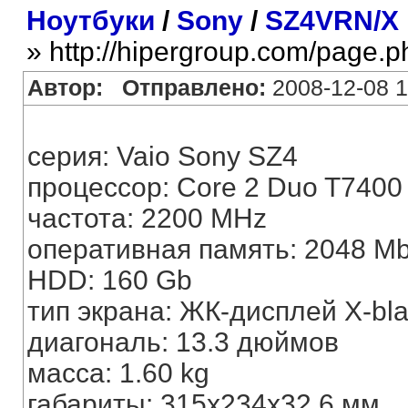
Ноутбуки
/
Sony
/
SZ4VRN/X
» http://hipergroup.com/page.
Автор:
Отправлено:
2008-12-08 1
серия: Vaio Sony SZ4
процессор: Core 2 Duo T7400
частота: 2200 MHz
оперативная память: 2048 M
HDD: 160 Gb
тип экрана: ЖК-дисплей X-bl
диагональ: 13.3 дюймов
масса: 1.60 kg
габариты: 315x234x32.6 мм