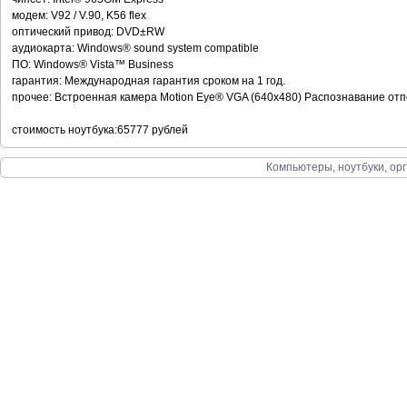
модем: V92 / V.90, K56 flex
оптический привод: DVD±RW
аудиокарта: Windows® sound system compatible
ПО: Windows® Vista™ Business
гарантия: Международная гарантия сроком на 1 год.
прочее: Встроенная камера Motion Eye® VGA (640x480) Распознавание отп
стоимость ноутбука:65777 рублей
Компьютеры, ноутбуки, орг