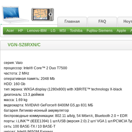
Главная
FAQ
Ноу
Acer
HP
Lenovo-IBM
LG
MSI
Toshiba
Fujitsu-Siemens
Apple
VGN-SZ6RXN/C
серия: Vaio
процессор: Intel® Core™ 2 Duo T7500
частота: 2 MHz
оперативная память: 2048 Mb
HDD: 160 Gb
тип экрана: WXGA display (1280x800) with XBRITE™ technology X-black
диагональ: 13.3 дюймов
масса: 1.69 kg
видеокарта: NVIDIA® GeForce® 8400M GS до 831 МБ
батарея Литиево-ионный аккумулятор
беспроводные коммуникации: 802.11 a/b/g, 54 Мбит/с, Bluetooth 2.0 + EDR
порты: i.LINK™ (IEEE1394) 1 шт/USB (версия 2.0) 2 шт/ VGA 1 шт/PCMCIA Type 
сеть: 100 BASE-TX / 10 BASE-T
чипсет: Intel® 965GM Express