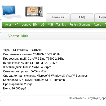
Главная
FAQ
Ноу
Acer
HP
Lenovo-IBM
LG
MSI
Toshiba
Fujitsu-Siemens
Apple
Vostro 1400
Экран: 14.1"WXGA+ 1440x900
Оперативная память: 2048Mb DDR2 667Mhz
Процессор: Intel® Core™ 2 Duo T7500 2.2Ghz
Видеокарта: NVidia GF8400M GS 128Mb
Жесткий диск: 160Gb SATA 5400rpm
Оптический привод: DVD+ / -RW
Операционная система: Microsoft® Windows® Vista™ Business
Беспроводные коммуникации: Wi-Fi, Bluetooth
Срок гарантии: 2 года
Цена: 36 500 руб
Компьютеры, ноутбуки, орг