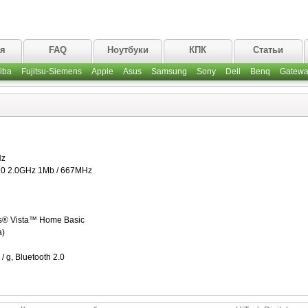
ая
FAQ
Ноутбуки
КПК
Статьи
iba
Fujitsu-Siemens
Apple
Asus
Samsung
Sony
Dell
Benq
Gatewa
Hz
10 2.0GHz 1Mb / 667MHz
s® Vista™ Home Basic
а)
 g, Bluetooth 2.0