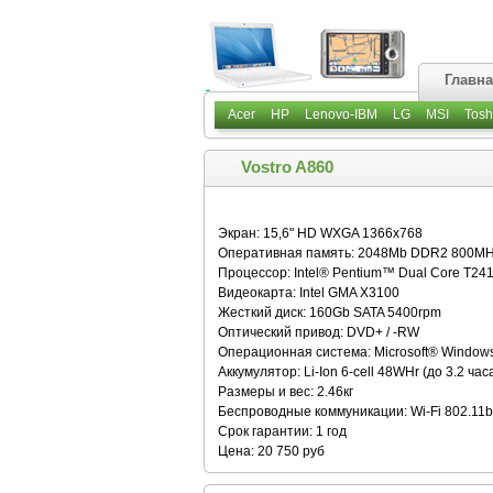
Главн
Acer
HP
Lenovo-IBM
LG
MSI
Tosh
Vostro A860
Экран: 15,6" HD WXGA 1366x768
Оперативная память: 2048Mb DDR2 800M
Процессор: Intel® Pentium™ Dual Core T24
Видеокарта: Intel GMA X3100
Жесткий диск: 160Gb SATA 5400rpm
Оптический привод: DVD+ / -RW
Операционная система: Microsoft® Window
Аккумулятор: Li-Ion 6-cell 48WHr (до 3.2 час
Размеры и вес: 2.46кг
Беспроводные коммуникации: Wi-Fi 802.11b /
Срок гарантии: 1 год
Цена: 20 750 руб