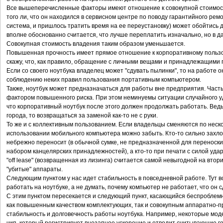
Все вышеперечисленные факторы имеют отношение к совокупной стоимост
того ли, что он находился в сервисном центре по поводу гарантийного рем
система, и пришлось тратить время на ее переустановку) может обойтись 
вполне обоснованно считается, что лучше переплатить изначально, но в 
Совокупная стоимость владения таким образом уменьшается.
Повышенная прочность имеет прямое отношение к корпоративному пользо
скажу, что, как правило, обращение с личными вещами и принадлежащими
Если со своего ноутбука владелец может "сдувать пылинки", то на работе 
соблюдению неких правил пользования портативным компьютером.
Также, ноутбук может предназначаться для работы вне предприятия. Час
фактором повышенного риска. При этом неминуемы ситуации случайного у
что корпоративный ноутбук после этого должен продолжать работать. Ведь
города, то возвращаться за заменой как-то не с руки.
То же и с коллективным пользованием. Если владельцы сменяются по неско
использовании мобильного компьютера можно забыть. Кто-то сильно захло
небрежно переносит (в обычной сумке, не предназначенной для переноски 
набором канцелярских принадлежностей), а кто-то при печати с силой уда
"off lease" (возвращенная из лизинга) считается самой невыгодной на втор
"убитые" аппараты.
Следующим пунктом у нас идет стабильность в повседневной работе. Тут в
работать на ноутбуке, а не думать, почему компьютер не работает, что он сд
С этим пунктом пересекается и следующий пункт, касающийся беспроблем
как повышенным качеством комплектующих, так и совокупным аппаратно-
стабильность и долговечность работы ноутбука. Например, некоторые мо