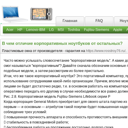
Главная
FAQ
Ноу
Acer
HP
Lenovo-IBM
LG
MSI
Toshiba
Fujitsu-Siemens
Apple
В чем отличие корпоративных ноутбуков от остальных?
Пластиковые окна от производителя - гарантия на
https://www.rosstroy76.ru/
.
Часто можно услышать словосочетание "корпоративная модель". А какие д
смог называться "корпоративным"? Давайте сначала обозначим основные 
подобные модели, а затем рассмотрим их более пристально.
Итак, что же такое корпоративный ноутбук? Это портативный компьютер,
использование сотрудниками какой-либо организации. Причем, вполне мож
лицами он будет достаточно редко, т.е. в основном работать на компьютер
оперативно передать его другому в случае необходимости все равно должна 
Рис. 2.8. Корпоративная модель Fujitsu-Siemens Lifebook серии P
Когда корпорация General Motors приобретает для своего штата партию из 
первым — и основным — атрибутом такой покупки будет повышенная наде
соблюдение трех условий:
 повышенная прочность аппарата и способность противостоять внешним 
 стабильность в повседневной работе;
 беспроблемная работа на протяжении достаточно долгого срока.