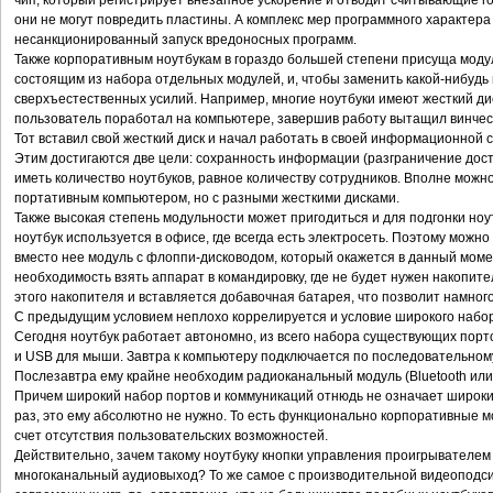
чип, который регистрирует внезапное ускорение и отводит считывающие го
они не могут повредить пластины. А комплекс мер программного характера
несанкционированный запуск вредоносных программ.
Также корпоративным ноутбукам в гораздо большей степени присуща модул
состоящим из набора отдельных модулей, и, чтобы заменить какой-нибудь 
сверхъестественных усилий. Например, многие ноутбуки имеют жесткий ди
пользователь поработал на компьютере, завершив работу вытащил винчес
Тот вставил свой жесткий диск и начал работать в своей информационной 
Этим достигаются две цели: сохранность информации (разграничение дост
иметь количество ноутбуков, равное количеству сотрудников. Вполне можн
портативным компьютером, но с разными жесткими дисками.
Также высокая степень модульности может пригодиться и для подгонки ноу
ноутбук используется в офисе, где всегда есть электросеть. Поэтому можн
вместо нее модуль с флоппи-дисководом, который окажется в данный моме
необходимость взять аппарат в командировку, где не будет нужен накопите
этого накопителя и вставляется добавочная батарея, что позволит намног
С предыдущим условием неплохо коррелируется и условие широкого набор
Сегодня ноутбук работает автономно, из всего набора существующих порт
и USB для мыши. Завтра к компьютеру подключается по последовательном
Послезавтра ему крайне необходим радиоканальный модуль (Bluetooth или W
Причем широкий набор портов и коммуникаций отнюдь не означает широки
раз, это ему абсолютно не нужно. То есть функционально корпоративные 
счет отсутствия пользовательских возможностей.
Действительно, зачем такому ноутбуку кнопки управления проигрывателе
многоканальный аудиовыход? То же самое с производительной видеоподсис