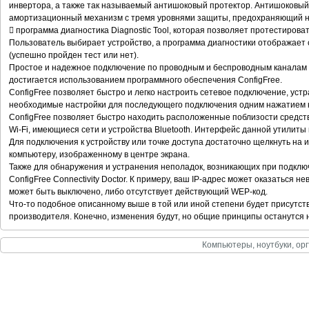
инвертора, а также так называемый антишоковый протектор. Антишоковый
амортизационный механизм с тремя уровнями защиты, предохраняющий н
 программа диагностика Diagnostic Tool, которая позволяет протестироват
Пользователь выбирает устройство, а программа диагностики отображает 
(успешно пройден тест или нет).
Простое и надежное подключение по проводным и беспроводным каналам (80
достигается использованием программного обеспечения ConfigFree.
ConfigFree позволяет быстро и легко настроить сетевое подключение, уст
необходимые настройки для последующего подключения одним нажатием 
ConfigFree позволяет быстро находить расположенные поблизости средст
Wi-Fi, имеющиеся сети и устройства Bluetooth. Интерфейс данной утилиты 
Для подключения к устройству или точке доступа достаточно щелкнуть на
компьютеру, изображенному в центре экрана.
Также для обнаружения и устранения неполадок, возникающих при подклю
ConfigFree Connectivity Doctor. К примеру, ваш IP-адрес может оказаться 
может быть выключено, либо отсутствует действующий WEP-код.
Что-то подобное описанному выше в той или иной степени будет присутст
производителя. Конечно, изменения будут, но общие принципы останутся
Компьютеры, ноутбуки, орг