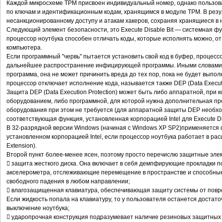
Каждой микросхеме TPM присвоен индивидуальный номер, однако пользова
по ключам и идентификационным кодам, хранящимся в модуле TPM. В резу
несанкционированному доступу и атакам хакеров, сохраняя хранящиеся в 
Следующий элемент безопасности, это Execute Disable Bit — системная фу
процессор ноутбука способен отличать коды, которые исполнять можно, о
компьютера.
Если программный "червь" пытается установить свой код в буфер, процес
дальнейшее распространение инфицирующей программы. Иными словами, 
программа, она не может причинить вреда до тех пор, пока не будет выпо
процессор отключает исполнение кода, называется также DEP (Data Executio
Защита DEP (Data Execution Protection) может быть либо аппаратной, при
оборудованием, либо программной, для которой нужна дополнительная пр
оборудования при этом не требуется (для аппаратной защиты DEP необхо
соответствующая функция, установленная корпорацией Intel для Execute Dis
В 32-разрядной версии Windows (начиная с Windows XP SP2)применяется фу
установленном корпорацией Intel, если процессор ноутбука работает в ра
Extension).
Второй пункт более-менее ясен, поэтому просто перечислю защитные эле
 защита жесткого диска. Она включает в себя демпфирующие прокладки по
акселерометра, отслеживающие перемещение в пространстве и способные
свободного падения в любом направлении;
 влагозащищенная клавиатура, обеспечивающая защиту системы от повр
Если жидкость попала на клавиатуру, то у пользователя останется достат
выключение ноутбука;
 ударопрочная конструкция подразумевает наличие резиновых защитных 