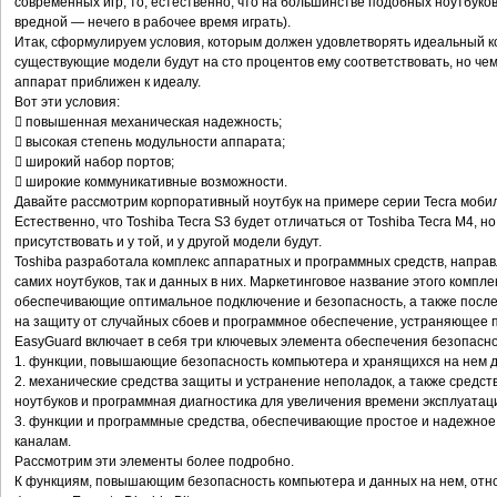
современных игр, то, естественно, что на большинстве подобных ноутбуков
вредной — нечего в рабочее время играть).
Итак, сформулируем условия, которым должен удовлетворять идеальный ко
существующие модели будут на сто процентов ему соответствовать, но че
аппарат приближен к идеалу.
Вот эти условия:
 повышенная механическая надежность;
 высокая степень модульности аппарата;
 широкий набор портов;
 широкие коммуникативные возможности.
Давайте рассмотрим корпоративный ноутбук на примере серии Tecra мобил
Естественно, что Toshiba Tecra S3 будет отличаться от Toshiba Tecra M4, 
присутствовать и у той, и у другой модели будут.
Toshiba разработала комплекс аппаратных и программных средств, напр
самих ноутбуков, так и данных в них. Маркетинговое название этого компле
обеспечивающие оптимальное подключение и безопасность, а также посл
на защиту от случайных сбоев и программное обеспечение, устраняющее 
EasyGuard включает в себя три ключевых элемента обеспечения безопасно
1. функции, повышающие безопасность компьютера и хранящихся на нем 
2. механические средства защиты и устранение неполадок, а также средс
ноутбуков и программная диагностика для увеличения времени эксплуатаци
3. функции и программные средства, обеспечивающие простое и надежно
каналам.
Рассмотрим эти элементы более подробно.
К функциям, повышающим безопасность компьютера и данных на нем, отн