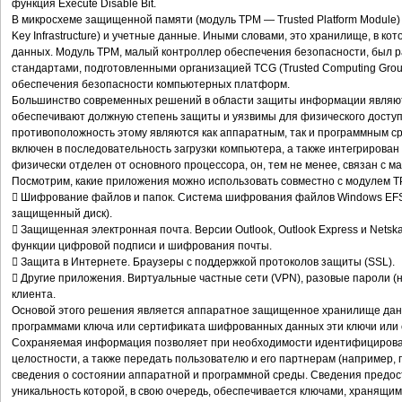
функция Execute Disable Bit.
В микросхеме защищенной памяти (модуль TPM — Trusted Platform Module) 
Key Infrastructure) и учетные данные. Иными словами, это хранилище, в 
данных. Модуль TPM, малый контроллер обеспечения безопасности, был 
стандартами, подготовленными организацией TCG (Trusted Computing Grou
обеспечения безопасности компьютерных платформ.
Большинство современных решений в области защиты информации являют
обеспечивают должную степень защиты и уязвимы для физического доступа
противоположность этому являются как аппаратным, так и программным с
включен в последовательность загрузки компьютера, а также интегрирова
физически отделен от основного процессора, он, тем не менее, связан с м
Посмотрим, какие приложения можно использовать совместно с модулем T
 Шифрование файлов и папок. Система шифрования файлов Windows EFS
защищенный диск).
 Защищенная электронная почта. Версии Outlook, Outlook Express и Nets
функции цифровой подписи и шифрования почты.
 Защита в Интернете. Браузеры с поддержкой протоколов защиты (SSL).
 Другие приложения. Виртуальные частные сети (VPN), разовые пароли (
клиента.
Основой этого решения является аппаратное защищенное хранилище дан
программами ключа или сертификата шифрованных данных эти ключи или 
Сохраняемая информация позволяет при необходимости идентифицироват
целостности, а также передать пользователю и его партнерам (например
сведения о состоянии аппаратной и программной среды. Сведения предо
уникальность которой, в свою очередь, обеспечивается ключами, хранящим