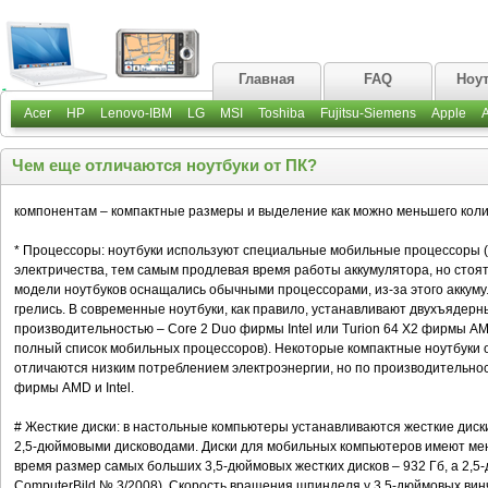
Главная
FAQ
Ноу
Acer
HP
Lenovo-IBM
LG
MSI
Toshiba
Fujitsu-Siemens
Apple
Чем еще отличаются ноутбуки от ПК?
компонентам – компактные размеры и выделение как можно меньшего коли
* Процессоры: ноутбуки используют специальные мобильные процессоры (
электричества, тем самым продлевая время работы аккумулятора, но сто
модели ноутбуков оснащались обычными процессорами, из-за этого аккуму
грелись. В современные ноутбуки, как правило, устанавливают двухъядер
производительностью – Core 2 Duo фирмы Intel или Turion 64 X2 фирмы A
полный список мобильных процессоров). Некоторые компактные ноутбуки
отличаются низким потреблением электроэнергии, но по производительно
фирмы AMD и Intel.
# Жесткие диски: в настольные компьютеры устанавливаются жесткие диск
2,5-дюймовыми дисководами. Диски для мобильных компьютеров имеют мен
время размер самых больших 3,5-дюймовых жестких дисков – 932 Гб, а 2,5-
ComputerBild № 3/2008). Скорость вращения шпинделя у 3,5-дюймовых винч