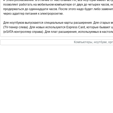
# Электроснабжение: в отличие от настольных ПК, все ноутбуки имеют вс
позволяет работать на мобильном компьютере от двух до четырех часов, н
продержаться до одиннадцати часов. После этого надо будет либо заменит
через адаптер питания к электророзетке.
Для ноутбуков выпускаются специальные карты расширения. Для старых 
(TV-тюнер слева). Для новых используются Express Card, которые бывают 
(eSATA-контроллер справа). Для плат расширения, используемых в настольн
Компьютеры, ноутбуки, орг