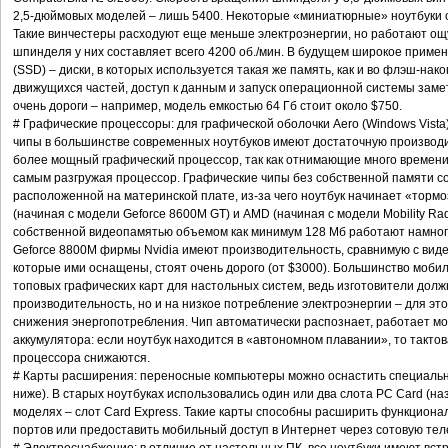
2,5-дюймовых моделей – лишь 5400. Некоторые «миниатюрные» ноутбуки 
Такие винчестеры расходуют еще меньше электроэнергии, но работают о
шпинделя у них составляет всего 4200 об./мин. В будущем широкое примене
(SSD) – диски, в которых используется такая же память, как и во флэш-нак
движущихся частей, доступ к данным и запуск операционной системы замет
очень дороги – например, модель емкостью 64 Гб стоит около $750.
# Графические процессоры: для графической оболочки Aero (Windows Vist
чипы в большинстве современных ноутбуков имеют достаточную производи
более мощный графический процессор, так как отнимающие много времени 
самым разгружая процессор. Графические чипы без собственной памяти с
расположенной на материнской плате, из-за чего ноутбук начинает «торм
(начиная с модели Geforce 8600M GT) и AMD (начиная с модели Mobility Ra
собственной видеопамятью объемом как минимум 128 Мб работают намного
Geforce 8800M фирмы Nvidia имеют производительность, сравнимую с виде
которые ими оснащены, стоят очень дорого (от $3000). Большинство мобил
топовых графических карт для настольных систем, ведь изготовители дол
производительность, но и на низкое потребление электроэнергии – для эт
снижения энергопотребления. Чип автоматически распознает, работает мо
аккумулятора: если ноутбук находится в «автономном плавании», то такто
процессора снижаются.
# Карты расширения: переносные компьютеры можно оснастить специаль
ниже). В старых ноутбуках использовались один или два слота PC Card (н
моделях – слот Card Express. Такие карты способны расширить функционал
портов или предоставить мобильный доступ в Интернет через сотовую те